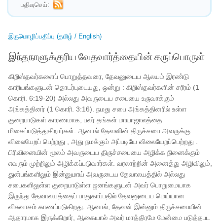
பதிவுசெய்:
இருமொழிப்பதிப்பு (தமிழ் / English)
இந்தநாளுக்குரிய வேதவார்த்தையின் கருப்பொருள்
கிறிஸ்தவர்களைப் பொறுத்தவரை, தேவனுடைய ஆலயம் இரண்டு
காரியங்களுடன் தொடர்புடையது, ஒன்று : கிறிஸ்தவர்களின் சரீரம் (1
கொரி. 6:19-20) அல்லது அவருடைய சபையை உருவாக்கும்
அங்கத்தினர் (1 கொரி. 3:16). நமது சபை அங்கத்தினரில் உள்ள
குறைபாடுகள் காரணமாக, பலர் தங்கள் மாயாஜாலத்தை
மிகைப்படுத்துகிறார்கள். ஆனால் தேவனின் திருச்சபை அவருக்கு
விலையேறப் பெற்றது , அது நமக்கும் அப்படியே விலையேறப்பெற்றது .
பிரிவினையின் மூலம் அவருடைய திருச்சபையை அழிக்க நினைக்கும்
எவரும் முற்றிலும் அழிக்கப்படுவார்கள். வரலாற்றின் அனைத்து அழிவிலும்,
துன்பங்களிலும் இன்னுமாய் அவருடைய தேவாலயத்தில் அல்லது
சபைகளிலுள்ள குறைபாடுள்ள ஜனங்களுடன் அவர் பொறுமையாக
இருந்து தேவாலயத்தைப் பாதுகாப்பதில் தேவனுடைய மெய்யான
விசுவாசம் காணப்படுகிறது. ஆனால், தேவன் இன்னும் திருச்சபையின்
ஆதாரமாக இருக்கிறார், ஆகையால் அவர் மாத்திரமே மேன்மை படுத்தபட