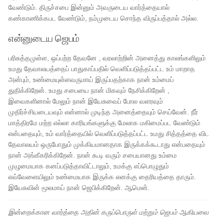
வேண்டும். திருச்சபை இன்னும் அவருடைய வார்த்தையால்
கண்காணிக்கபட வேண்டும், நம்முடைய சொந்த விருப்பத்தால் அல்ல.
என்னுடைய ஜெபம்
பரிசுத்தமுள்ள, ஒப்பற்ற தேவனே , வரலாற்றின் அனைத்து காலங்களிலும்
உமது தேவாலயத்தைப் பாதுகாப்பதில் வெளிப்படுத்தப்பட்ட உம் மாறாத
அன்பும், உண்மையுள்ளவருமாய் இருப்பதற்காக நான் உம்மைப்
துதிக்கிறேன். உமது சபையை நான் மிகவும் நேசிக்கிறேன் ,
இவைகளினால் மேலும் நான் இயேசுவைப் போல வளரவும்
முதிர்ச்சியடையவும் என்னால் முடிந்த அனைத்தையும் செய்வேன். நீர்
மாத்திரமே மற்ற எல்லா காரியங்களுக்கு மேலாக மகிமைப்பட வேண்டும்
என்பதையும், உம் வார்த்தையில் வெளிப்படுத்தப்பட்ட உமது சித்தத்தை விட
தேவாலயம் ஒருபோதும் முக்கியமானதாக இருக்கக்கூடாது என்பதையும்
நான் அங்கீகரிக்கிறேன். நான் கூடி வரும் சபையானது உம்மை
முழுமையாக கனப்படுத்தாவிட்டாலும், உமக்கு எப்பொழுதும்
எவ்வேளையிலும் உண்மையாக இருக்க எனக்கு தைரியத்தை தாரும்.
இயேசுவின் மூலமாய் நான் ஜெபிக்கிறேன். ஆமென்.
இன்றைக்கான வார்த்தை அதின் கருப்பொருள் மற்றும் ஜெபம் ஆகியவை