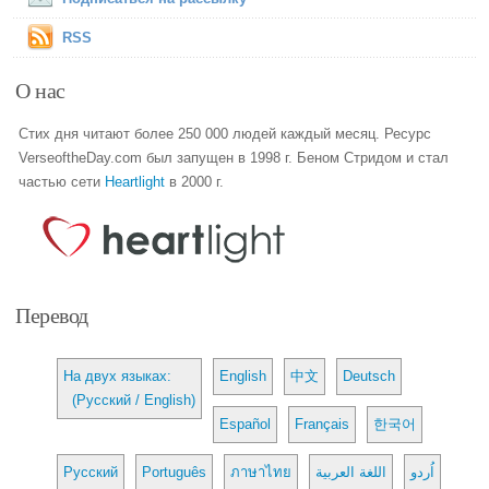
RSS
О нас
Стих дня читают более 250 000 людей каждый месяц. Ресурс
VerseoftheDay.com был запущен в 1998 г. Беном Стридом и стал
частью сети
Heartlight
в 2000 г.
Перевод
На двух языках:
English
中文
Deutsch
(Русский / English)
Español
Français
한국어
Русский
Português
ภาษาไทย
اللغة العربية
اُردو