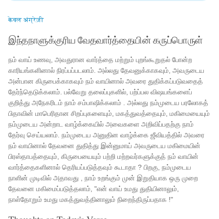
केवल अंग्रेज़ी
இந்தநாளுக்குரிய வேதவார்த்தையின் கருப்பொருள்
நம் வாய் உணவு, அவதுரான வார்த்தை மற்றும் புறங்கூறுதல் போன்ற
காரியங்களினால் நிரப்பப்படலாம். அல்லது தேவனுக்காகவும், அவருடைய
அன்பான கிருபைக்காகவும் நம் வாயினால் அவரை துதிக்கப்படுவதைத்
தேர்ந்தெடுக்கலாம். பல்வேறு தலைப்புகளில், பற்ப்பல விஷயங்களைப்
குறித்து அநேகரிடம் நாம் சம்பாஷிக்கலாம் . அல்லது நம்முடைய பரலோகத்
பிதாவின் மாபெரிதான சிறப்புகளையும், மகத்துவத்தையும், மகிமையையும்
நம்முடைய அன்றாட வாழ்க்கையில் அவைகளை அறிவிப்பதற்கு நாம்
தேர்வு செய்யலாம். நம்முடைய அனுதின வாழ்க்கை ஜீவியத்தில் அவரை
நம் வாயினால் தேவனை துதித்து இன்னுமாய் அவருடைய மகிமையின்
பிரஸ்தாபத்தையும், கிருபையையும் பற்றி மற்றவர்களுக்குத் நம் வாயின்
வார்த்தைகளினால் தெரியப்படுத்தவும் கூடாதா ? பிறகு, நம்முடைய
நாளின் முடிவில் அதாவது , நாம் உறங்கும் முன் இறுதியாக ஒரு முறை
தேவனை மகிமைப்படுத்தலாம், "என் வாய் உமது துதியினாலும்,
நாள்தோறும் உமது மகத்துவத்தினாலும் நிறைந்திருப்பதாக !"