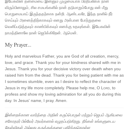
இயேசுவின் தன்மையை இன்னும் முழுமையாக பிரதிபலிக்க நான்
விரும்பினாலும், சில சமயங்களில் நான் தடுமாறும்போது என் மீது
பொறுமையாய் இருந்ததற்காக நன்றி. ஆண்டவரே, இந்த நாளில் நீர்
செய்யும் அனைத்திற்காகவும் எனது அன்பான போற்றுதலை
வெளிப்படுத்தவும் காண்பிக்கவும் எனக்கு உதவுங்கள். இயேசுவின்
நாமத்தினாலே நான் ஜெபிக்கிறேன். ஆமென்.
My Prayer...
Holy and marvelous Father, you are God of all creation, mercy,
love, and grace. Thank you for your kindness shared with me in
Jesus. Thank you for your decisive victory over death when you
raised him from the dead. Thank you for being patient with me as
I sometimes stumble, even as I desire to reflect the character of
Jesus in my life more completely. Please help me, O
Lord
, to
profess and show my loving admiration for all you do during this
day. In Jesus' name, I pray. Amen.
இன்றைக்கான வார்த்தை அதின் கருப்பொருள் மற்றும் ஜெபம் ஆகியவை
சகோதரர் பில்வேர் அவர்களால் எழுதப்படுகிறது. நீங்கள் உங்களுடைய
கேள்விகள் அல்லது கருத்துக்களை பகிர்ந்துகொள்ள