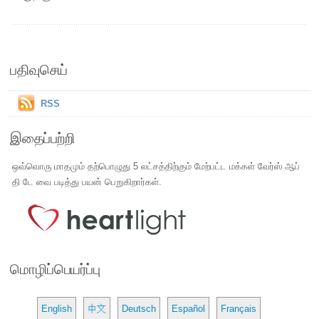
பதிவுசெய்
RSS
இதைப்பற்றி
ஒவ்வொரு மாதமும் தற்பொழுது 5 லட்சத்திற்கும் மேற்பட்ட மக்கள் வேர்ஸ் ஆப்
தி டே வை படித்து பயன் பெறுகிறார்கள்.
மொழிப்பெயர்ப்பு
English
中文
Deutsch
Español
Français