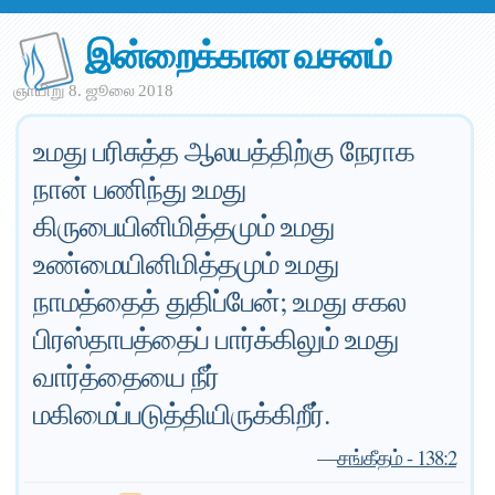
இன்றைக்கான வசனம்
ஞாயிறு 8. ஜூலை 2018
உமது பரிசுத்த ஆலயத்திற்கு நேராக
நான் பணிந்து உமது
கிருபையினிமித்தமும் உமது
உண்மையினிமித்தமும் உமது
நாமத்தைத் துதிப்பேன்; உமது சகல
பிரஸ்தாபத்தைப் பார்க்கிலும் உமது
வார்த்தையை நீர்
மகிமைப்படுத்தியிருக்கிறீர்.
—
சங்கீதம் - 138:2