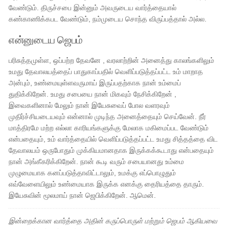
வேண்டும். திருச்சபை இன்னும் அவருடைய வார்த்தையால்
கண்காணிக்கபட வேண்டும், நம்முடைய சொந்த விருப்பத்தால் அல்ல.
என்னுடைய ஜெபம்
பரிசுத்தமுள்ள, ஒப்பற்ற தேவனே , வரலாற்றின் அனைத்து காலங்களிலும்
உமது தேவாலயத்தைப் பாதுகாப்பதில் வெளிப்படுத்தப்பட்ட உம் மாறாத
அன்பும், உண்மையுள்ளவருமாய் இருப்பதற்காக நான் உம்மைப்
துதிக்கிறேன். உமது சபையை நான் மிகவும் நேசிக்கிறேன் ,
இவைகளினால் மேலும் நான் இயேசுவைப் போல வளரவும்
முதிர்ச்சியடையவும் என்னால் முடிந்த அனைத்தையும் செய்வேன். நீர்
மாத்திரமே மற்ற எல்லா காரியங்களுக்கு மேலாக மகிமைப்பட வேண்டும்
என்பதையும், உம் வார்த்தையில் வெளிப்படுத்தப்பட்ட உமது சித்தத்தை விட
தேவாலயம் ஒருபோதும் முக்கியமானதாக இருக்கக்கூடாது என்பதையும்
நான் அங்கீகரிக்கிறேன். நான் கூடி வரும் சபையானது உம்மை
முழுமையாக கனப்படுத்தாவிட்டாலும், உமக்கு எப்பொழுதும்
எவ்வேளையிலும் உண்மையாக இருக்க எனக்கு தைரியத்தை தாரும்.
இயேசுவின் மூலமாய் நான் ஜெபிக்கிறேன். ஆமென்.
இன்றைக்கான வார்த்தை அதின் கருப்பொருள் மற்றும் ஜெபம் ஆகியவை