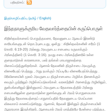
பதிவுசெய்:
இருமொழிப்பதிப்பு (தமிழ் / English)
இந்தநாளுக்குரிய வேதவார்த்தையின் கருப்பொருள்
கிறிஸ்தவர்களைப் பொறுத்தவரை, தேவனுடைய ஆலயம் இரண்டு
காரியங்களுடன் தொடர்புடையது, ஒன்று : கிறிஸ்தவர்களின் சரீரம் (1
கொரி. 6:19-20) அல்லது அவருடைய சபையை உருவாக்கும்
அங்கத்தினர் (1 கொரி. 3:16). நமது சபை அங்கத்தினரில் உள்ள
குறைபாடுகள் காரணமாக, பலர் தங்கள் மாயாஜாலத்தை
மிகைப்படுத்துகிறார்கள். ஆனால் தேவனின் திருச்சபை அவருக்கு
விலையேறப் பெற்றது , அது நமக்கும் அப்படியே விலையேறப்பெற்றது .
பிரிவினையின் மூலம் அவருடைய திருச்சபையை அழிக்க நினைக்கும்
எவரும் முற்றிலும் அழிக்கப்படுவார்கள். வரலாற்றின் அனைத்து அழிவிலும்,
துன்பங்களிலும் இன்னுமாய் அவருடைய தேவாலயத்தில் அல்லது
சபைகளிலுள்ள குறைபாடுள்ள ஜனங்களுடன் அவர் பொறுமையாக
இருந்து தேவாலயத்தைப் பாதுகாப்பதில் தேவனுடைய மெய்யான
விசுவாசம் காணப்படுகிறது. ஆனால், தேவன் இன்னும் திருச்சபையின்
ஆதாரமாக இருக்கிறார், ஆகையால் அவர் மாத்திரமே மேன்மை படுத்தபட