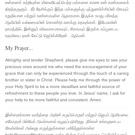
என்னைச் சுற்றியுள்ள விலையேறப்பெற்ற மக்களை காண என் கண்களைக்
திறந்தருளும் . நீர் நேசிக்கும் இந்த மக்களுக்கு புத்துணர்ச்சியின் மிகவும்
உறுதியான மற்றும் உண்மையுள்ள ஆதாரமாக இருக்க உமது பரிசுத்த
ஆவியின் வல்லமையின் கொண்டு எனக்கு உதவுங்கள். இயேசுவின்
நாமத்தில், இன்னும் விசுவாசமாகவும், சீராகவும் இருக்க உம்முடைய
உதவியை நான் கேட்டு ஜெபிக்கிறேன் . ஆமென்.
My Prayer...
Almighty and tender Shepherd, please give me eyes to see your
precious ones around me who need the encouragement of your
grace that can only be experienced through the touch of a caring
brother or sister in Christ. Please help me through the power of
your Holy Spirit to be a more steadfast and faithful source of
refreshment to these people you love. In Jesus' name, I ask for
your help to be more faithful and consistent. Amen.
இன்றைக்கான வார்த்தை அதின் கருப்பொருள் மற்றும் ஜெபம் ஆகியவை
சகோதரர் பில்வேர் அவர்களால் எழுதப்படுகிறது. நீங்கள் உங்களுடைய
கேள்விகள் அல்லது கருத்துக்களை பகிர்ந்துகொள்ள
help@verseoftheday.com என்ற மின்னஞ்சல் மூலமாக தெரிவிக்கலாம்.