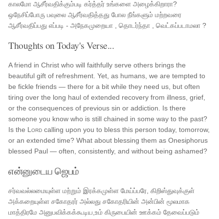
காலமோ ஆசீர்வதிக்கும்படி கர்த்தர் உங்களை அழைக்கிறாரா?
ஒநேசிப்போரு பவுலை ஆசீர்வதித்தது போல நீங்களும் மற்றவரை
ஆசீர்வதிப்பது எப்படி - அநேகமுறையா , தொடர்ந்தா , வெட்கப்படாமலா ?
Thoughts on Today's Verse...
A friend in Christ who will faithfully serve others brings the
beautiful gift of refreshment. Yet, as humans, we are tempted to
be fickle friends — there for a bit while they need us, but often
tiring over the long haul of extended recovery from illness, grief,
or the consequences of previous sin or addiction. Is there
someone you know who is still chained in some way to the past?
Is the
Lord
calling upon you to bless this person today, tomorrow,
or an extended time? What about blessing them as Onesiphorus
blessed Paul — often, consistently, and without being ashamed?
என்னுடைய ஜெபம்
சர்வவல்லமையுள்ள மற்றும் இரக்கமுள்ள மேய்ப்பரே, கிறிஸ்துவுக்குள்
அக்கறையுள்ள சகோதரர் அல்லது சகோதரியின் அன்பின் மூலமாக
மாத்திரமே அனுபவிக்கக்கூடிய,உம் கிருபையின் ஊக்கம் தேவைப்படும்