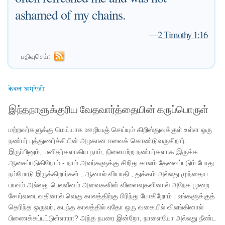
ashamed of my chains.
—
2 Timothy 1:16
பதிவுசெய்:
केवल अंग्रेज़ी
இந்தநாளுக்குரிய வேதவார்த்தையின் கருப்பொருள்
மற்றவர்களுக்கு மெய்யாக ஊழியஞ் செய்யும் கிறிஸ்துவுக்குள் உள்ள ஒரு
நண்பர் புத்துணர்ச்சியின் அழகான ஈவைக் கொண்டுவருகிறார்.
இருப்பினும், மனிதர்களாகிய நாம், நிலையற்ற நண்பர்களாக இருக்க
ஆசைப்படுகிறோம் - நாம் அவர்களுக்கு சிறிது காலம் தேவைப்படும் போது
நம்மோடு இருக்கிறார்கள் , ஆனால் வியாதி , துக்கம் அல்லது முந்தைய
பாவம் அல்லது பெலவீனம் அவைகளின் விளைவுகளினால் அநேக முறை
சோர்வடைவதினால் வெகு காலத்திற்கு பிரிந்து போகிறோம் . உங்களுக்குத்
தெரிந்த ஒருவர், கடந்த காலத்தில் ஏதோ ஒரு வகையில் விலங்கினால்
பிணைக்கப்பட்டுள்ளாரா? அந்த நபரை இன்றோ, நாளையோ அல்லது நீண்ட