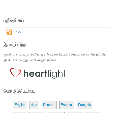
பதிவுசெய்
RSS
இதைப்பற்றி
ஒவ்வொரு மாதமும் தற்பொழுது 5 லட்சத்திற்கும் மேற்பட்ட மக்கள் வேர்ஸ் ஆப்
தி டே வை படித்து பயன் பெறுகிறார்கள்.
மொழிப்பெயர்ப்பு
English
中文
Deutsch
Español
Français