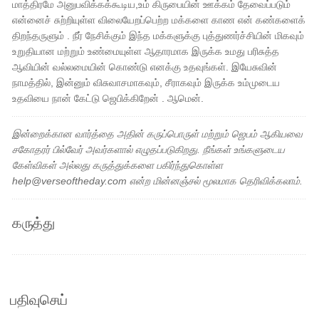
மாத்திரமே அனுபவிக்கக்கூடிய,உம் கிருபையின் ஊக்கம் தேவைப்படும்
என்னைச் சுற்றியுள்ள விலையேறப்பெற்ற மக்களை காண என் கண்களைக்
திறந்தருளும் . நீர் நேசிக்கும் இந்த மக்களுக்கு புத்துணர்ச்சியின் மிகவும்
உறுதியான மற்றும் உண்மையுள்ள ஆதாரமாக இருக்க உமது பரிசுத்த
ஆவியின் வல்லமையின் கொண்டு எனக்கு உதவுங்கள். இயேசுவின்
நாமத்தில், இன்னும் விசுவாசமாகவும், சீராகவும் இருக்க உம்முடைய
உதவியை நான் கேட்டு ஜெபிக்கிறேன் . ஆமென்.
இன்றைக்கான வார்த்தை அதின் கருப்பொருள் மற்றும் ஜெபம் ஆகியவை
சகோதரர் பில்வேர் அவர்களால் எழுதப்படுகிறது. நீங்கள் உங்களுடைய
கேள்விகள் அல்லது கருத்துக்களை பகிர்ந்துகொள்ள
help@verseoftheday.com என்ற மின்னஞ்சல் மூலமாக தெரிவிக்கலாம்.
கருத்து
பதிவுசெய்