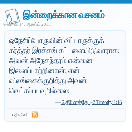
இன்றைக்கான வசனம்
வெள்ளி 14. ஆகஸ்ட் 2015
ஒநேசிப்போருவின் வீட்டாருக்குக்
கர்த்தர் இரக்கங் கட்டளையிடுவாராக;
அவன் அநேகந்தரம் என்னை
இளைப்பாற்றினான்; என்
விலங்கைக்குறித்து அவன்
வெட்கப்படவுமில்லை;
—
2 தீமோத்தேயு-2 Timothy 1:16
பதிவுசெய்: