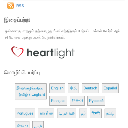
RSS
இதைப்பற்றி
ஒவ்வொரு மாதமும் தற்பொழுது 5 லட்சத்திற்கும் மேற்பட்ட மக்கள் வேர்ஸ் ஆப்
தி டே வை படித்து பயன் பெறுகிறார்கள்.
மொழிப்பெயர்ப்பு
இருமொழிப்பதிப்பு:
English
中文
Deutsch
Español
(தமிழ் / English)
Français
한국어
Русский
Português
ภาษาไทย
اللغة العربية
اُردو
हिन्दी
தமிழ்
తెలుగు
فارسی