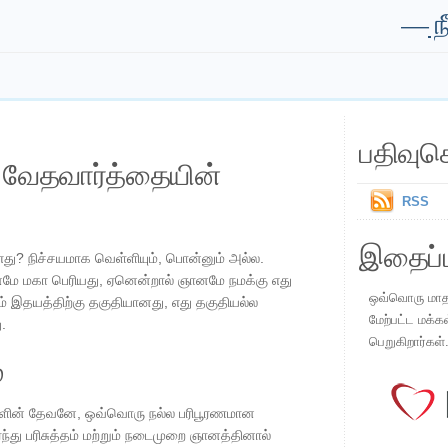
—
ந
பதிவுச
ய வேதவார்த்தையின்
RSS
இதைப்ப
 எது? நிச்சயமாக வெள்ளியும், பொன்னும் அல்ல.
மே மகா பெரியது, ஏனென்றால் ஞானமே நமக்கு எது
ஒவ்வொரு மாதமு
ு நம் இதயத்திற்கு தகுதியானது, எது தகுதியல்ல
மேற்பட்ட மக்க
.
பெறுகிறார்கள்
்
களின் தேவனே, ஒவ்வொரு நல்ல பரிபூரணமான
்து பரிசுத்தம் மற்றும் நடைமுறை ஞானத்தினால்