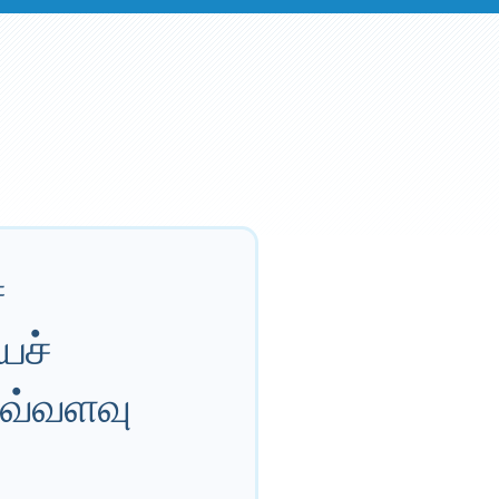
்
ைச்
 எவ்வளவு