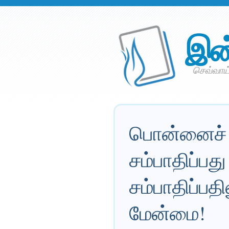
இன
செவ்வாய்
பொன்னைச் ச
சம்பாதிப்பத
சம்பாதிப்பதி
மேன்மை!