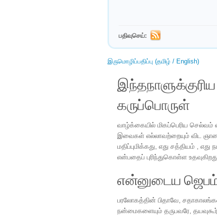
பதிவுசெய்:
இருமொழிப்பதிப்பு (தமிழ் / English)
இந்தநாளுக்குரி
கருப்பொருள்
வாழ்க்கையில் மிகப்பெரிய செல்வம்
இவைகள் எல்லாவற்றையும் விட ஞான
மதிப்புமிக்கது, எது சத்தியம் , எத
என்பதைப் புரிந்துகொள்ள உதவுகிறது
என்னுடைய ஜெபம
பரலோகத்தின் பிதாவே, சதாகாலங்
நன்மைகளையும் தருபவரே, தயவுகூர்ந