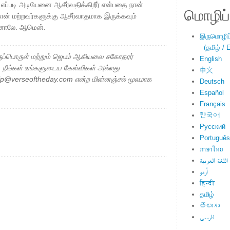
் எப்படி அடியேனை ஆசீர்வதிக்கிறீர் என்பதை நான்
மொழிப்ப
ான் மற்றவர்களுக்கு ஆசீர்வாதமாக இருக்கவும்
தினாலே. ஆமென்.
இருமொழிப்ப
(தமிழ் / E
ப்பொருள் மற்றும் ஜெபம் ஆகியவை சகோதரர்
English
ு. நீங்கள் உங்களுடைய கேள்விகள் அல்லது
中文
elp@verseoftheday.com என்ற மின்னஞ்சல் மூலமாக
Deutsch
Español
Français
한국어
Русский
Português
ภาษาไทย
اللغة العربية
اُردو
हिन्दी
தமிழ்
తెలుగు
فارسی