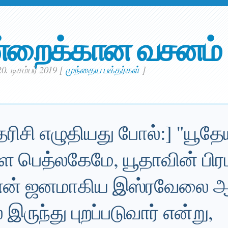
்றைக்கான வசனம்
. டிசம்பர் 2019
[
முந்தைய பக்தர்கள்
]
கதரிசி எழுதியது போல்:] "யூத
ள பெத்லகேமே, யூதாவின் பிரபு
 என் ஜனமாகிய இஸ்ரவேலை ஆள
 இருந்து புறப்படுவார் என்று,