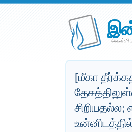
இன
வெள்ளி 20
[மீகா தீர்க்
தேசத்திலுள்
சிறியதல்ல;
உன்னிடத்தில்