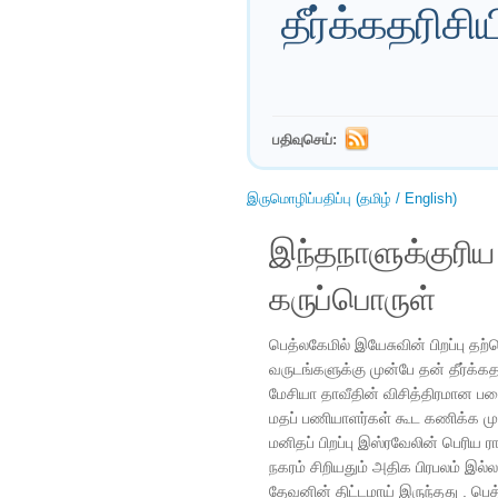
தீர்க்கதரிசி
பதிவுசெய்:
இருமொழிப்பதிப்பு (தமிழ் / English)
இந்தநாளுக்குரி
கருப்பொருள்
பெத்லகேமில் இயேசுவின் பிறப்பு 
வருடங்களுக்கு முன்பே தன் தீர்க்க
மேசியா தாவீதின் விசித்திரமான ப
மதப் பணியாளர்கள் கூட கணிக்க முட
மனிதப் பிறப்பு இஸ்ரவேலின் பெரிய ர
நகரம் சிறியதும் அதிக பிரபலம் இல்ல
தேவனின் திட்டமாய் இருந்தது . பெ