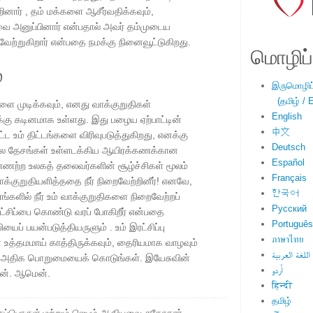
னார் , தம் மக்களை ஆசீர்வதிக்கவும்,
வை அனுப்பினார் என்பதால் அவர் தம்முடைய
ேற்றுகிறார் என்பதை நமக்கு நினைவூட்டுகிறது.
மொழிப்ப
்
இருமொழிப்ப
(தமிழ் / E
ை முடிக்கவும், எனது வாக்குறுதிகள்
English
கு கடினமாக உள்ளது. இது பழைய ஏற்பாட்டின்
中文
்ட உம் திட்டங்களை விரிவுபடுத்துகிறது, எனக்கு
Deutsch
. பல தேசங்கள் உள்ளடக்கிய ஆயிரக்கணக்கான
Español
்ணற்ற உலகத் தலைவர்களின் சூழ்ச்சிகள் மூலம்
Français
வாக்குறுதியளித்ததை நீர் நிறைவேற்றினீர்! எனவே,
한국어
ளில் நீர் உம் வாக்குறுதிகளை நிறைவேற்றப்
Русский
 இரட்சிப்பை கொண்டு வரப் போகிறீர் என்பதை
Português
ைப் பயன்படுத்தியருளும் . உம் இரட்சிப்பு
ภาษาไทย
உத்தமமாய் காத்திருக்கவும், தைரியமாக வாழவும்
اللغة العربية
்கு அதிக பொறுமையைக் கொடுங்கள். இயேசுவின்
اُردو
ேன். ஆமென்.
हिन्दी
தமிழ்