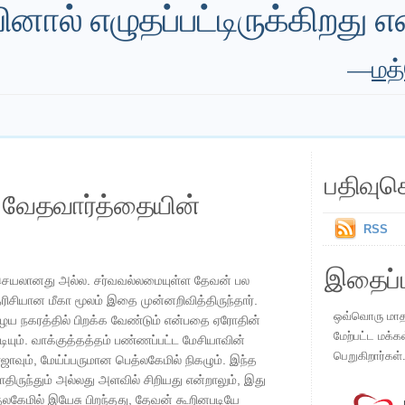
யினால் எழுதப்பட்டிருக்கிறது எ
—
மத்
பதிவுச
ய வேதவார்த்தையின்
RSS
இதைப்ப
தற்செயலானது அல்ல. சர்வவல்லமையுள்ள தேவன் பல
தரிசியான மீகா மூலம் இதை முன்னறிவித்திருந்தார்.
ஒவ்வொரு மாதமு
ழைய நகரத்தில் பிறக்க வேண்டும் என்பதை ஏரோதின்
மேற்பட்ட மக்க
ியும். வாக்குத்தத்தம் பண்ணப்பட்ட மேசியாவின்
பெறுகிறார்கள்
ாஜாவும், மேய்ப்பருமான பெத்லகேமில் நிகழும். இந்த
ாதிருந்தும் அல்லது அளவில் சிறியது என்றாலும், இது
த்லகேமில் இயேசு பிறந்தது, தேவன் கூறினபடியே