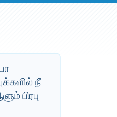
ேயா
க்களில் நீ
ும் பிரபு