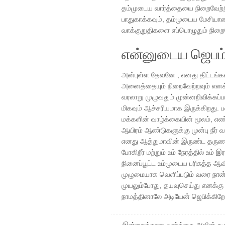
தம்முடைய வார்த்தையை நிறைவேற்றி
பாதுகாக்கவும், தம்முடைய மேசியா
வாக்குறுதிகளை எப்பொழுதும் நிறைவ
என்னுடைய ஜெபம
அன்புள்ள தேவனே , எனது திட்டங்கள
அனைத்தையும் நிறைவேற்றவும் எனக்
வரலாறு முழுவதும் முன்னறிவிக்கப்பட
மிகவும் ஆச்சரியமாக இருக்கிறது
மக்களின் வாழ்க்கையின் மூலம், எண
ஆயிரம் ஆண்டுகளுக்கு முன்பு நீர் 
எனது ஆத்துமாவின் இருண்ட தருணங்க
போகிறீர் மற்றும் உம் நேரத்தில் உம்
நினைப்பூட்ட உம்முடைய பரிசுத்த ஆவிய
முழுமையாக வெளிப்படும் வரை நான் 
முயலும்போது, ​​தயவுசெய்து எனக
நாமத்தினாலே அடியேன் ஜெபிக்கிற