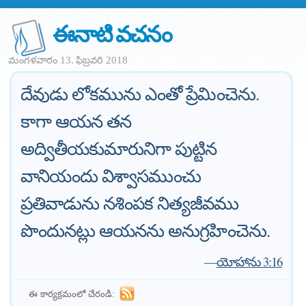
ఈనాటి వచనం
మంగళవారం 13. ఫిబ్రవరి 2018
దేవుడు లోకమును ఎంతో ప్రేమించెను.
కాగా ఆయన తన
అద్వితీయకుమారునిగా పుట్టిన
వానియందు విశ్వాసముంచు
ప్రతివాడును నశింపక నిత్యజీవము
పొందునట్లు ఆయనను అనుగ్రహించెను.
—
యోహాను 3:16
ఈ కార్యక్రమంలో చేరండి: