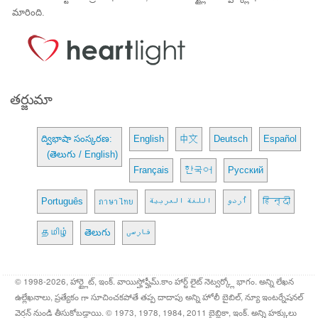
మారింది.
తర్జుమా
ద్విభాషా సంస్కరణ:
English
中文
Deutsch
Español
(తెలుగు / English)
Français
한국어
Русский
Português
ภาษาไทย
اللغة العربية
اُردو
हिन्दी
தமிழ்
తెలుగు
فارسی
© 1998-2026, హార్ట్లైట్, ఇంక్. వాయిస్హోఫ్హీమ్.కాం హార్ట్ లైట్ నెట్వర్క్లో భాగం. అన్ని లేఖన
ఉల్లేఖనాలు, ప్రత్యేకం గా సూచించకపోతే తప్ప దాదాపు అన్ని హోలీ బైబిల్, న్యూ ఇంటర్నేషనల్
వెర్షన్ నుండి తీసుకోబడ్డాయి. © 1973, 1978, 1984, 2011 బైబ్లికా, ఇంక్. అన్ని హక్కులు