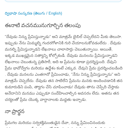
ద్విభాషా సంస్కరణ (తెలుగు / English)
ఈనాటి వచనమునుగూర్చిన తలంపు
"దేవుడు నిన్ను ప్రేమిస్తున్నాడు" అని మాత్రమే బైబిల్ చెప్పలేదని మీకు తెలుసా.
ఇప్పుడు నేను మిమ్మల్ని గందరగోళానికి గురి చేయాలనుకోవడంలేదు . దేవుడు
మనల్ని ప్రేమిస్తున్నాడని లేఖనాలు చాలాసార్లు చెబుతున్నాయి. అయితే,
ఇక్కడ ముఖ్యమైన సత్యాన్ని కోల్పోకండి. దేవుడు మనలను ప్రేమిస్తున్నాడని
లేఖనాలు చెబుతున్న ప్రతిసారీ, అది ఆ ప్రేమను కూడా ప్రదర్శిస్తుంది. దేవుని
ప్రేమ భావోద్వేగం మరియు ఉద్దేశం కంటే ఎక్కువ. దేవుని ప్రేమ ప్రదర్శించబడింది
. దేవుడు మనలను ఎంతగానో ప్రేమించాడు, "నేను నిన్ను ప్రేమిస్తున్నాను" అని
మాత్రమే చెప్పలేదు. దేవుడు తన సాటిలేని ప్రేమను మనకు అందించడానికి తన
కుమారుడిని పంపి, త్యాగం చేసి చూపించాడు! దేవుడు తాను చెప్పేది చేస్తాడు
అనేదానిని మనము ఎప్పుడూ సందేహించాల్సిన అవసరం లేదు. అతను తన
చర్యలతో ప్రేమ యొక్క వాగ్దానాలకు మద్దతు ఇచ్చాడు.
నా ప్రార్థన
ప్రేమగల మరియు సర్వశక్తిమంతుడైన దేవా, నన్ను ప్రేమించినందుకు