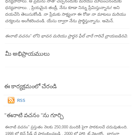
ధన్యవాదాలు. ఆ ప్రేమను నాతో చెప్పినందుకు మరియు చూపించినందుకు
ధన్యవాదాలు. , ప్రియమైన తండ్రీ, నేను కూడా నిన్ను ప్రేమిస్తున్నాను! అని
దయచేసి తెలుసుకోండి. నా ప్రేమకు సాక్ష్యంగా ఈ రోజు నా మాటలు మరియు
చర్యలను అంగీకరించండి. యేసు ద్వారా నేను ప్రార్థిస్తున్నాను. ఆమెన్.
ఈనాటి వచనం" లోని భావన మరియు ప్రార్థన ఫీల్ వారే గారిచే వ్రాయబడినవి.
మీ అభిప్రాయములు
ఈ కార్యక్రమంలో చేరండి
RSS
"ఈనాటి వచనం "ను గూర్చి
ఈనాటి వచనం" ప్రస్తుతం నెలకు 250,000 మందికి పైగా పాఠకులచే చదువుతుంది.
1998 లో బెన్ స్టీడ్ చే ప్రారంభించబడి , 2000 లో హార్ట్లైట్ నెట్వర్క్లో భాగంగా