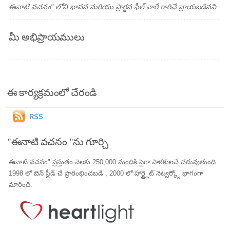
ఈనాటి వచనం" లోని భావన మరియు ప్రార్థన ఫీల్ వారే గారిచే వ్రాయబడినవి.
మీ అభిప్రాయములు
ఈ కార్యక్రమంలో చేరండి
RSS
"ఈనాటి వచనం "ను గూర్చి
ఈనాటి వచనం" ప్రస్తుతం నెలకు 250,000 మందికి పైగా పాఠకులచే చదువుతుంది.
1998 లో బెన్ స్టీడ్ చే ప్రారంభించబడి , 2000 లో హార్ట్లైట్ నెట్వర్క్లో భాగంగా
మారింది.