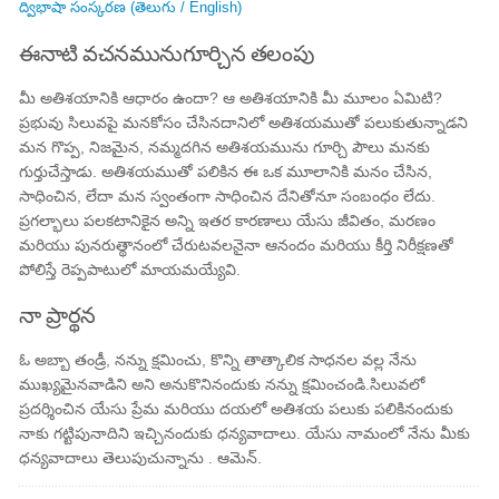
ద్విభాషా సంస్కరణ (తెలుగు / English)
ఈనాటి వచనమునుగూర్చిన తలంపు
మీ అతిశయానికి ఆధారం ఉందా? ఆ అతిశయానికి మీ మూలం ఏమిటి?
ప్రభువు సిలువపై మనకోసం చేసినదానిలో అతిశయముతో పలుకుతున్నాడని
మన గొప్ప, నిజమైన, నమ్మదగిన అతిశయమును గూర్చి పౌలు మనకు
గుర్తుచేస్తాడు. అతిశయముతో పలికిన ఈ ఒక మూలానికి మనం చేసిన,
సాధించిన, లేదా మన స్వంతంగా సాధించిన దేనితోనూ సంబంధం లేదు.
ప్రగల్భాలు పలకటానికైన అన్ని ఇతర కారణాలు యేసు జీవితం, మరణం
మరియు పునరుత్థానంలో చేరుటవలనైనా ఆనందం మరియు కీర్తి నిరీక్షణతో
పోలిస్తే రెప్పపాటులో మాయమయ్యేవి.
నా ప్రార్థన
ఓ అబ్బా తండ్రీ, నన్ను క్షమించు, కొన్ని తాత్కాలిక సాధనల వల్ల నేను
ముఖ్యమైనవాడిని అని అనుకొనినందుకు నన్ను క్షమించండి.సిలువలో
ప్రదర్శించిన యేసు ప్రేమ మరియు దయలో అతిశయ పలుకు పలికినందుకు
నాకు గట్టిపునాదిని ఇచ్చినందుకు ధన్యవాదాలు. యేసు నామంలో నేను మీకు
ధన్యవాదాలు తెలుపుచున్నాను . ఆమెన్.