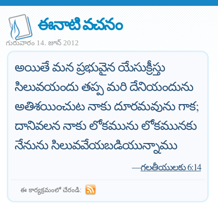
ఈనాటి వచనం
గురువారం 14. జూన్ 2012
అయితే మన ప్రభువైన యేసుక్రీస్తు
సిలువయందు తప్ప మరి దేనియందును
అతిశయించుట నాకు దూరమవును గాక;
దానివలన నాకు లోకమును లోకమునకు
నేనును సిలువవేయబడియున్నాము
—
గలతీయులకు 6:14
ఈ కార్యక్రమంలో చేరండి: