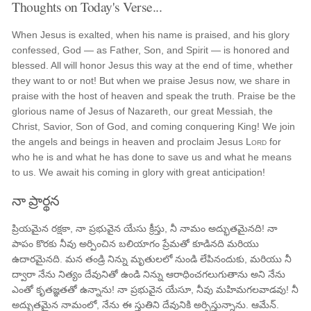
Thoughts on Today's Verse...
When Jesus is exalted, when his name is praised, and his glory
confessed, God — as Father, Son, and Spirit — is honored and
blessed. All will honor Jesus this way at the end of time, whether
they want to or not! But when we praise Jesus now, we share in
praise with the host of heaven and speak the truth. Praise be the
glorious name of Jesus of Nazareth, our great Messiah, the
Christ, Savior, Son of God, and coming conquering King! We join
the angels and beings in heaven and proclaim Jesus
Lord
for
who he is and what he has done to save us and what he means
to us. We await his coming in glory with great anticipation!
నా ప్రార్థన
ప్రియమైన రక్షకా, నా ప్రభువైన యేసు క్రీస్తు, నీ నామం అద్భుతమైనది! నా
పాపం కొరకు నీవు అర్పించిన బలియాగం ప్రేమతో కూడినది మరియు
ఉదారమైనది. మన తండ్రి నిన్ను మృతులలో నుండి లేపినందుకు, మరియు నీ
ద్వారా నేను నిత్యం దేవునితో ఉండి నిన్ను ఆరాధించగలుగుతాను అని నేను
ఎంతో కృతజ్ఞతతో ఉన్నాను! నా ప్రభువైన యేసూ, నీవు మహిమగలవాడవు! నీ
అద్భుతమైన నామంలో, నేను ఈ స్తుతిని దేవునికి అర్పిస్తున్నాను. ఆమేన్.