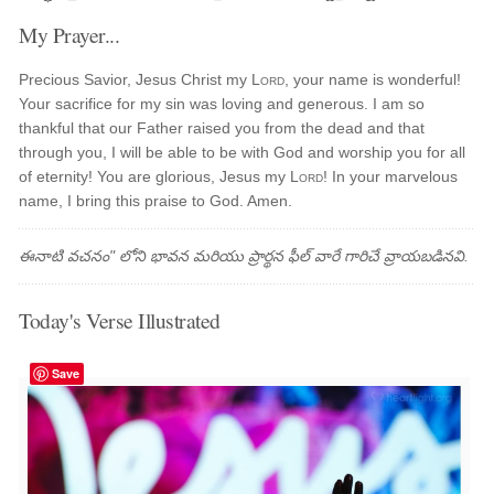
My Prayer...
Precious Savior, Jesus Christ my
Lord
, your name is wonderful!
Your sacrifice for my sin was loving and generous. I am so
thankful that our Father raised you from the dead and that
through you, I will be able to be with God and worship you for all
of eternity! You are glorious, Jesus my
Lord
! In your marvelous
name, I bring this praise to God. Amen.
ఈనాటి వచనం" లోని భావన మరియు ప్రార్థన ఫీల్ వారే గారిచే వ్రాయబడినవి.
Today's Verse Illustrated
Save