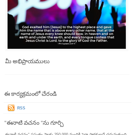
మీ అభిప్రాయములు
ఈ కార్యక్రమంలో చేరండి
RSS
"ఈనాటి వచనం "ను గూర్చి
ఈనాటి వచనం" ప్రస్తుతం నెలకు 250,000 మందికి పైగా పాఠకులచే చదువుతుంది.