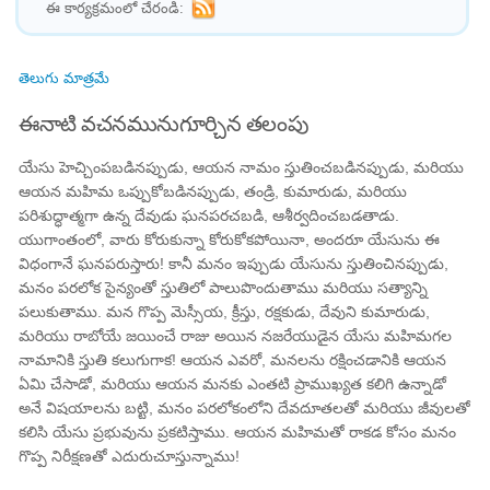
ఈ కార్యక్రమంలో చేరండి:
తెలుగు మాత్రమే
ఈనాటి వచనమునుగూర్చిన తలంపు
యేసు హెచ్చింపబడినప్పుడు, ఆయన నామం స్తుతించబడినప్పుడు, మరియు
ఆయన మహిమ ఒప్పుకోబడినప్పుడు, తండ్రి, కుమారుడు, మరియు
పరిశుద్ధాత్మగా ఉన్న దేవుడు ఘనపరచబడి, ఆశీర్వదించబడతాడు.
యుగాంతంలో, వారు కోరుకున్నా కోరుకోకపోయినా, అందరూ యేసును ఈ
విధంగానే ఘనపరుస్తారు! కానీ మనం ఇప్పుడు యేసును స్తుతించినప్పుడు,
మనం పరలోక సైన్యంతో స్తుతిలో పాలుపొందుతాము మరియు సత్యాన్ని
పలుకుతాము. మన గొప్ప మెస్సీయ, క్రీస్తు, రక్షకుడు, దేవుని కుమారుడు,
మరియు రాబోయే జయించే రాజు అయిన నజరేయుడైన యేసు మహిమగల
నామానికి స్తుతి కలుగుగాక! ఆయన ఎవరో, మనలను రక్షించడానికి ఆయన
ఏమి చేసాడో, మరియు ఆయన మనకు ఎంతటి ప్రాముఖ్యత కలిగి ఉన్నాడో
అనే విషయాలను బట్టి, మనం పరలోకంలోని దేవదూతలతో మరియు జీవులతో
కలిసి యేసు ప్రభువును ప్రకటిస్తాము. ఆయన మహిమతో రాకడ కోసం మనం
గొప్ప నిరీక్షణతో ఎదురుచూస్తున్నాము!