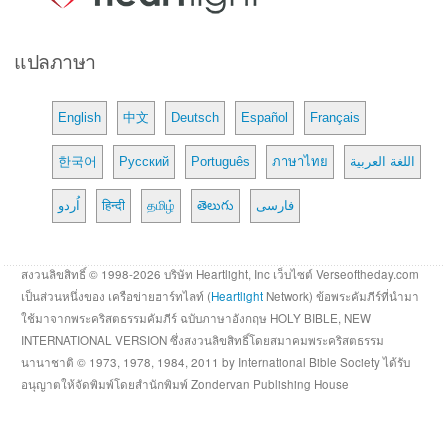
แปลภาษา
English
中文
Deutsch
Español
Français
한국어
Русский
Português
ภาษาไทย
اللغة العربية
اُردو
हिन्दी
தமிழ்
తెలుగు
فارسی
สงวนลิขสิทธิ์ © 1998-2026 บริษัท Heartlight, Inc เว็บไซต์ Verseoftheday.com
เป็นส่วนหนึ่งของ เครือข่ายฮาร์ทไลท์ (
Heartlight
Network) ข้อพระคัมภีร์ที่นำมา
ใช้มาจากพระคริสตธรรมคัมภีร์ ฉบับภาษาอังกฤษ HOLY BIBLE, NEW
INTERNATIONAL VERSION ซึ่งสงวนลิขสิทธิ์โดยสมาคมพระคริสตธรรม
นานาชาติ © 1973, 1978, 1984, 2011 by International Bible Society ได้รับ
อนุญาตให้จัดพิมพ์โดยสำนักพิมพ์ Zondervan Publishing House