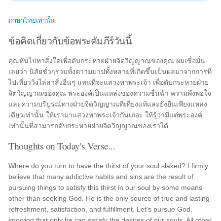
ภาษาไทยเท่านั้น
ข้อคิดเกี่ยวกับข้อพระคัมภีร์วันนี้
คุณหันไปหาสิ่งใดเพื่อดับกระหายฝ่ายจิตวิญญาณของคุณ ผมเชื่อมั่น
เลยว่า นิสัยชั่วๆรวมทั้งความบาปทั้งหลายที่เกิดขึ้นเป็นผลมาจากการที่
ไปเที่ยววิ่งไล่ล่าสิ่งอื่นๆ แทนที่จะแสวงหาพระเจ้า เพื่อดับกระหายฝ่าย
จิตวิญญาณของคุณ พระองค์เป็นแหล่งของความชื่นฉ่ำ ความพึงพอใจ
และความบริบูรณ์ทางฝ่ายจิตวิญญาณที่เที่ยงแท้และยั่งยืนเพียงแหล่ง
เดียวเท่านั้น ให้เรามาแสวงหาพระเจ้ากันเถอะ ให้รู้ว่ามีแต่พระองค์
เท่านั้นที่สามารถดับกระหายฝ่ายจิตวิญญาณของเราได้
Thoughts on Today's Verse...
Where do you turn to have the thirst of your soul slaked? I firmly
believe that many addictive habits and sins are the result of
pursuing things to satisfy this thirst in our soul by some means
other than seeking God. He is the only source of true and lasting
refreshment, satisfaction, and fulfillment. Let's pursue God,
knowing that only he can satisfy the desires of our souls. All other