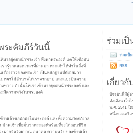
ร่วมเป
พระคัมภีร์วันนี้
ร่วมเป็
้มาอยู่ต่อหน้าพระเจ้า พึ่งพาพระองค์ แต่ให้เชื่อมั่น
รารู้ว่าตลอดเวลาที่ผ่านมา พระเจ้าได้ทำในสิ่งที่
RSS
นเรื่องราวของพระเจ้า เป็นหลักฐานที่ดีเยี่ยมว่า
เกี่ยวกั
ะเมตตาใช้อำนาจไถ่เราจากบาป และแบ่งปันความ
างขวาง ดังนั้นให้เราเข้ามาอยู่ต่อหน้าพระองค์ และ
และมีความหวังในพระองค์
ปัจจุบันนี้มี
ต่อเดือน เว็บไ
พ.ศ. 2541 โด
หนึ่งของเครือ
ี้ ข้าพเจ้าขอพักพิงในพระองค์ และทิ้งความวิตกกังวล
า ข้าพเจ้าเชื่อมั่นว่าพระองค์พร้อมที่จะไถ่ถอนชีวิต
ที่จะฝากจิตวิญญาณ อนาคต ความหวัง ของข้าพเจ้า