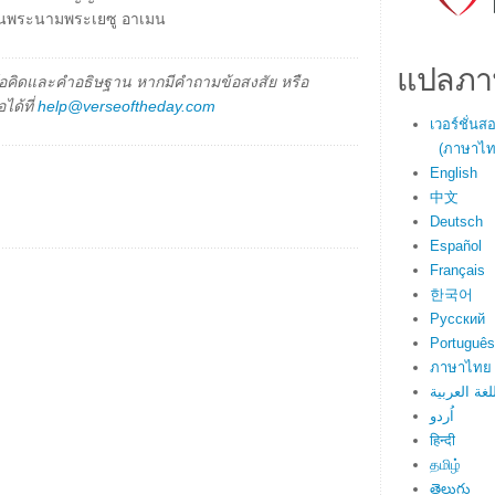
ในพระนามพระเยซู อาเมน
แปลภา
็นข้อคิดและคำอธิษฐาน หากมีคำถามข้อสงสัย หรือ
ได้ที่
help@verseoftheday.com
เวอร์ชั่น
(ภาษาไทย
English
中文
Deutsch
Español
Français
한국어
Русский
Português
ภาษาไทย
لغة العربية
اُردو
हिन्दी
தமிழ்
తెలుగు