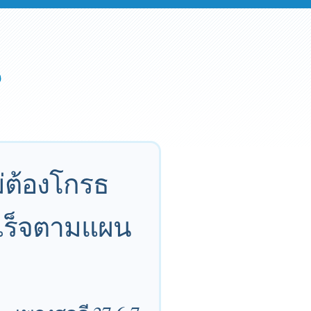
่ต้องโกรธ
ำเร็จตามแผน