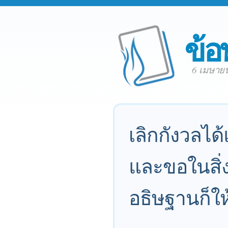
ข้อ
6 เมษาย
เลิกกังวลได
และขอในสิ่ง
อธิษฐานก็ใ