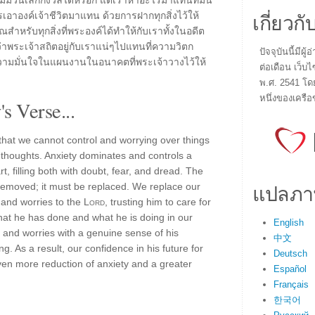
่ไม่มีวันเลิกกังวลได้หรอก แต่เราหาอะไรมาแทนที่มัน
เกี่ยวกั
เอาองค์เจ้าชีวิตมาแทน ด้วยการฝากทุกสิ่งไว้ให้
ำหรับทุกสิ่งที่พระองค์ได้ทำให้กับเราทั้งในอดีต
่ว่าพระเจ้าสถิตอยู่กับเราแน่ๆไปแทนที่ความวิตก
ปัจจุบันนี้มี
้ ความมั่นใจในแผนงานในอนาคตที่พระเจ้าวางไว้ให้
ต่อเดือน เว็บไ
พ.ศ. 2541 โด
หนึ่งของเครือ
s Verse...
 that we cannot control and worrying over things
thoughts. Anxiety dominates and controls a
, filling both with doubt, fear, and dread. The
แปลภา
e removed; it must be replaced. We replace our
 and worries to the
Lord
, trusting him to care for
hat he has done and what he is doing in our
English
 and worries with a genuine sense of his
中文
. As a result, our confidence in his future for
Deutsch
even more reduction of anxiety and a greater
Español
Français
한국어