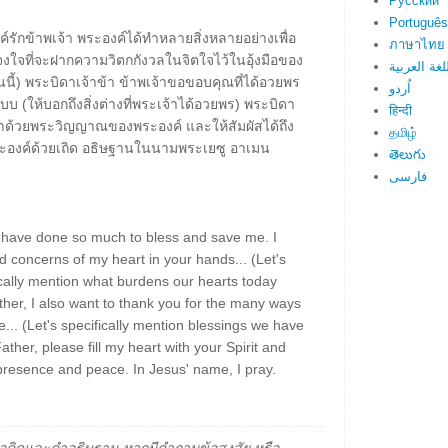
Русский
Português
งค์รักข้าพเจ้า พระองค์ได้ทำหลายสิ่งหลายอย่างเพื่อ
ภาษาไทย
าจงใจที่จะฝากความวิตกกังวลในจิตใจไว้ในอุ้งมือของ
لغة العربية
ันนี้) พระบิดาเจ้าข้า ข้าพเจ้าขอขอบคุณที่ได้อวยพร
اُردو
 (ให้บอกถึงสิ่งต่างที่พระเจ้าได้อวยพร) พระบิดา
हिन्दी
จ้าด้วยพระวิญญาณของพระองค์ และให้สัมผัสได้ถึง
தமிழ்
ระองค์ด้วยเถิด อธิษฐานในนามพระเยซู อาเมน
తెలుగు
فارسی
 have done so much to bless and save me. I
d concerns of my heart in your hands... (Let's
ally mention what burdens our hearts today
ther, I also want to thank you for the many ways
... (Let's specifically mention blessings we have
her, please fill my heart with your Spirit and
presence and peace. In Jesus' name, I pray.