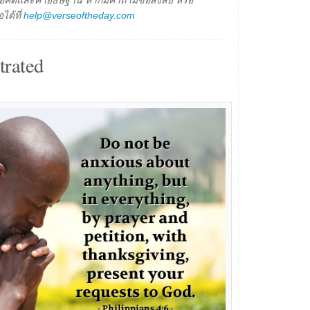
็นข้อคิดและคำอธิษฐาน หากมีคำถามข้อสงสัย หรือ
ได้ที่
help@verseoftheday.com
trated