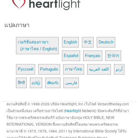
แปลภาษา
เวอร์ชั่นสองภาษา:
English
中文
Deutsch
(ภาษาไทย / English)
Español
Français
한국어
Русский
Português
ภาษาไทย
اللغة العربية
اُردو
हिन्दी
தமிழ்
తెలుగు
فارسی
สงวนลิขสิทธิ์ © 1998-2026 บริษัท Heartlight, Inc เว็บไซต์ Verseoftheday.com
เป็นส่วนหนึ่งของ เครือข่ายฮาร์ทไลท์ (
Heartlight
Network) ข้อพระคัมภีร์ที่นำมา
ใช้มาจากพระคริสตธรรมคัมภีร์ ฉบับภาษาอังกฤษ HOLY BIBLE, NEW
INTERNATIONAL VERSION ซึ่งสงวนลิขสิทธิ์โดยสมาคมพระคริสตธรรม
นานาชาติ © 1973, 1978, 1984, 2011 by International Bible Society ได้รับ
อนุญาตให้จัดพิมพ์โดยสำนักพิมพ์ Zondervan Publishing House