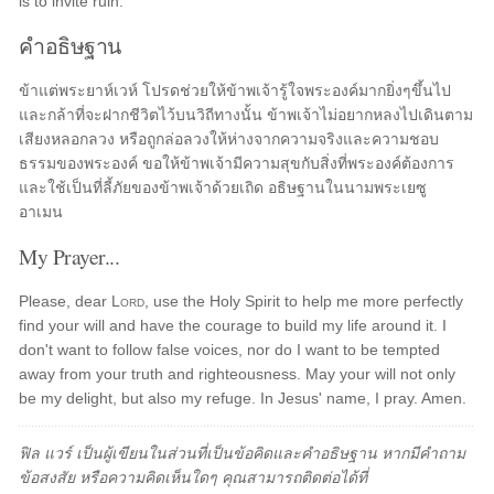
is to invite ruin.
คำอธิษฐาน
ข้าแต่พระยาห์เวห์ โปรดช่วยให้ข้าพเจ้ารู้ใจพระองค์มากยิ่งๆขึ้นไป
และกล้าที่จะฝากชีวิตไว้บนวิถีทางนั้น ข้าพเจ้าไม่อยากหลงไปเดินตาม
เสียงหลอกลวง หรือถูกล่อลวงให้ห่างจากความจริงและความชอบ
ธรรมของพระองค์ ขอให้ข้าพเจ้ามีความสุขกับสิ่งที่พระองค์ต้องการ
และใช้เป็นที่ลี้ภัยของข้าพเจ้าด้วยเถิด อธิษฐานในนามพระเยซู
อาเมน
My Prayer...
Please, dear
Lord
, use the Holy Spirit to help me more perfectly
find your will and have the courage to build my life around it. I
don't want to follow false voices, nor do I want to be tempted
away from your truth and righteousness. May your will not only
be my delight, but also my refuge. In Jesus' name, I pray. Amen.
ฟิล แวร์ เป็นผู้เขียนในส่วนที่เป็นข้อคิดและคำอธิษฐาน หากมีคำถาม
ข้อสงสัย หรือความคิดเห็นใดๆ คุณสามารถติดต่อได้ที่