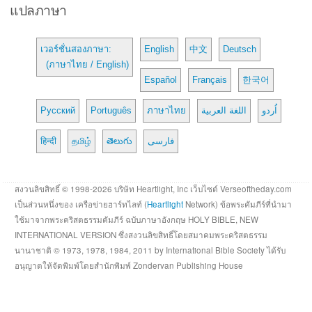
แปลภาษา
เวอร์ชั่นสองภาษา:
English
中文
Deutsch
(ภาษาไทย / English)
Español
Français
한국어
Русский
Português
ภาษาไทย
اللغة العربية
اُردو
हिन्दी
தமிழ்
తెలుగు
فارسی
สงวนลิขสิทธิ์ © 1998-2026 บริษัท Heartlight, Inc เว็บไซต์ Verseoftheday.com
เป็นส่วนหนึ่งของ เครือข่ายฮาร์ทไลท์ (
Heartlight
Network) ข้อพระคัมภีร์ที่นำมา
ใช้มาจากพระคริสตธรรมคัมภีร์ ฉบับภาษาอังกฤษ HOLY BIBLE, NEW
INTERNATIONAL VERSION ซึ่งสงวนลิขสิทธิ์โดยสมาคมพระคริสตธรรม
นานาชาติ © 1973, 1978, 1984, 2011 by International Bible Society ได้รับ
อนุญาตให้จัดพิมพ์โดยสำนักพิมพ์ Zondervan Publishing House