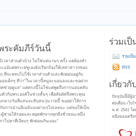
ร่วมเป
พระคัมภีร์วันนี้
ร่วมเป็
เวลาส่วนตัวบ้าง ไม่ใช่แค่นานๆ ครั้ง แต่ต้องทำ
พราะแม้แต่พระเยซูเองยังเรียกร้องให้เหล่าสาวกของ
RSS
า) ที่จะหลบไปใช้เวลาส่วนตัวและพักผ่อนอยู่กับ
เกี่ยวกั
ของเด็กๆ ที่ว่า"ในเวลานี้หนูจะนอนลงและขอฝาก
ิตช่วยดูแล" แต่ตรงนี้ไม่ใช่แค่พูดถึงการนอนหลับ
นตัวกับพระองค์ในช่วงสั้นๆ เพื่อสัมผัสถึงพระคุณ
ปัจจุบันนี้มี
ลางวันที่แสนจะสับสนวุ่นวายนี้ ขออย่าให้การ
ต่อเดือน เว็บไ
อนกับการอ่านอีเมล์แบบผ่านๆไปเลยนะ แต่ขอให้เป็น
พ.ศ. 2541 โด
ะผู้ช่วยให้รอดและหยุดพักจากทุกสิ่งชั่วขณะหนึ่ง
หนึ่งของเครือ
เราไปหาที่เงียบๆ พักผ่อนกันเถอะ"