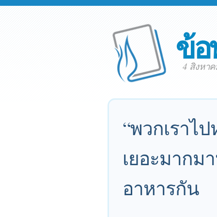
ข้อ
4 สิงหา
“พวกเราไปหา
เยอะมากมาห
อาหารกัน