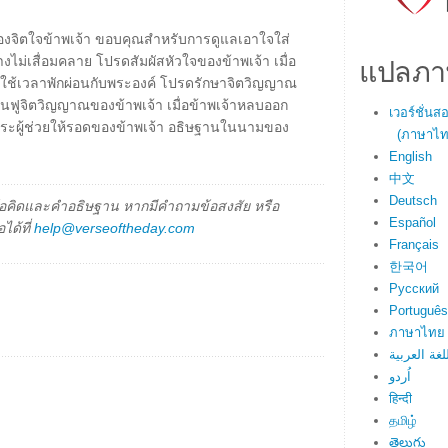
ยนของจิตใจข้าพเจ้า ขอบคุณสำหรับการดูแลเอาใจใส่
แปลภา
งไม่เสื่อมคลาย โปรดสัมผัสหัวใจของข้าพเจ้า เมื่อ
่จะใช้เวลาพักผ่อนกับพระองค์ โปรดรักษาจิตวิญญาณ
ื้นฟูจิตวิญญาณของข้าพเจ้า เมื่อข้าพเจ้าหลบออก
เวอร์ชั่น
พระผู้ช่วยให้รอดของข้าพเจ้า อธิษฐานในนามของ
(ภาษาไทย
English
中文
Deutsch
็นข้อคิดและคำอธิษฐาน หากมีคำถามข้อสงสัย หรือ
Español
ได้ที่
help@verseoftheday.com
Français
한국어
Русский
Português
ภาษาไทย
لغة العربية
اُردو
हिन्दी
தமிழ்
తెలుగు