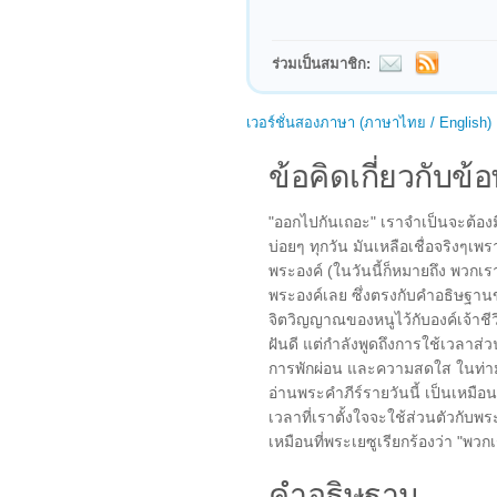
ร่วมเป็นสมาชิก:
เวอร์ชั่นสองภาษา (ภาษาไทย / English)
ข้อคิดเกี่ยวกับข้อ
"ออกไปกันเถอะ" เราจำเป็นจะต้องมี
บ่อยๆ ทุกวัน มันเหลือเชื่อจริงๆเ
พระองค์ (ในวันนี้ก็หมายถึง พวกเร
พระองค์เลย ซึ่งตรงกับคำอธิษฐาน
จิตวิญญาณของหนูไว้กับองค์เจ้าชีว
ฝันดี แต่กำลังพูดถึงการใช้เวลาส่ว
การพักผ่อน และความสดใส ในท่ามก
อ่านพระคำภีร์รายวันนี้ เป็นเหมื
เวลาที่เราตั้งใจจะใช้ส่วนตัวกับพร
เหมือนที่พระเยซูเรียกร้องว่า "พวก
คำอธิษฐาน