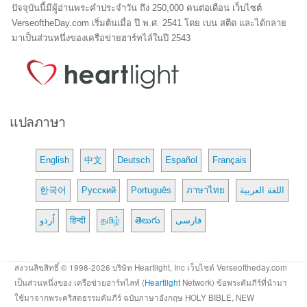
ปัจจุบันนี้มีผู้อ่านพระคำประจำวัน ถึง 250,000 คนต่อเดือน เว็บไซต์
VerseoftheDay.com เริ่มต้นเมื่อ ปี พ.ศ. 2541 โดย เบน สตีด และได้กลาย
มาเป็นส่วนหนึ่งของเครือข่ายฮาร์ทไล์ในปี 2543
แปลภาษา
English
中文
Deutsch
Español
Français
한국어
Русский
Português
ภาษาไทย
اللغة العربية
اُردو
हिन्दी
தமிழ்
తెలుగు
فارسی
สงวนลิขสิทธิ์ © 1998-2026 บริษัท Heartlight, Inc เว็บไซต์ Verseoftheday.com
เป็นส่วนหนึ่งของ เครือข่ายฮาร์ทไลท์ (
Heartlight
Network) ข้อพระคัมภีร์ที่นำมา
ใช้มาจากพระคริสตธรรมคัมภีร์ ฉบับภาษาอังกฤษ HOLY BIBLE, NEW