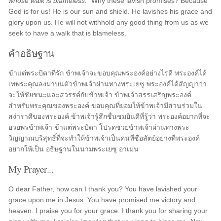
whose walk is blameless."
Why these lavish promises? Because
God is for us! He is our sun and shield. He lavishes his grace and
glory upon us. He will not withhold any good thing from us as we
seek to have a walk that is blameless.
คำอธิษฐาน
ข้าแต่พระบิดาที่รัก ข้าพเจ้าจะขอบคุณพระองค์อย่างไรดี พระองค์ได้
เทพระคุณลงมาบนตัวข้าพเจ้าผ่านทางพระเยซู พระองค์ได้สัญญาว่า
จะให้ชัยชนะและสวรรค์กับข้าพเจ้า ข้าพเจ้าสรรเสริญพระองค์
สำหรับพระคุณของพระองค์ ขอบคุณที่ยอมให้ข้าพเจ้ามีส่วนร่วมใน
สง่าราศีของพระองค์ ข้าพเจ้ารู้สึกชื่นชมยินดีที่รู้ว่า พระองค์อยากที่จะ
อวยพรข้าพเจ้า ข้าแต่พระบิดา โปรดช่วยข้าพเจ้าผ่านทางพระ
วิญญาณบริสุทธิ์ที่จะทำให้ข้าพเจ้าเป็นคนที่ซื่อสัตย์อย่างที่พระองค์
อยากให้เป็น อธิษฐานในนามพระเยซู อาเมน
My Prayer...
O dear Father, how can I thank you? You have lavished your
grace upon me in Jesus. You have promised me victory and
heaven. I praise you for your grace. I thank you for sharing your