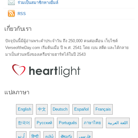
ร่วมเป็นสมาชิกทางอีมล์
RSS
เกี่ยวกับเรา
ปัจจุบันนี้มีผู้อ่านพระคำประจำวัน ถึง 250,000 คนต่อเดือน เว็บไซต์
VerseoftheDay.com เริ่มต้นเมื่อ ปี พ.ศ. 2541 โดย เบน สตีด และได้กลาย
มาเป็นส่วนหนึ่งของเครือข่ายฮาร์ทไล์ในปี 2543
แปลภาษา
English
中文
Deutsch
Español
Français
한국어
Русский
Português
ภาษาไทย
اللغة العربية
اُردو
हिन्दी
தமிழ்
తెలుగు
فارسی