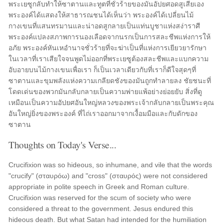
พระเยซูกลับทำให้ซาตานและทูตที่ชั่วร้ายของมันอัปยศอดสูเสียเอง
พระองค์ได้แสดงให้สาธารณชนได้เห็นว่า พระองค์ได้เปลี่ยนไม้
กางเขนที่แสนทรมานและน่าอดสูกลายเป็นแท่นบูชาแห่งสง่าราศี
พระองค์แปลงสภาพการนองเลือดจากนรกเป็นการสละชีพแห่งการให้
อภัย พระองค์หันเหอำนาจชั่วร้ายที่จะฆ่าเป็นที่แห่งการเยียวยารักษา
ในเวลาที่เราเสียใจจนพูดไม่ออกที่พระเยซูต้องสละชีพและแบกความ
อับอายบนไม้กางเขนเพื่อเรา ก็เป็นเวลาเดียวกับที่เราก็ดีใจสุดๆที่
ซาตานและขุมพลังแห่งความเกลียดชังของมันถูกทำลายลง ชัยชนะที่
โดดเด่นของพวกมันกลับกลายเป็นความพ่ายแพ้อย่างย่อยยับ สิ่งที่ดู
เหมือนเป็นความอัปยศอันใหญ่หลวงของพระเจ้ากลับกลายเป็นพระคุณ
อันใหญ่ยิ่งของพระองค์ ที่ไถ่เราออกมาจากเงื้อมมือและกับดักของ
ซาตาน
Thoughts on Today's Verse...
Crucifixion was so hideous, so inhumane, and vile that the words
"crucify" (σταυρόω) and "cross" (σταυρός) were not considered
appropriate in polite speech in Greek and Roman culture.
Crucifixion was reserved for the scum of society who were
considered a threat to the government. Jesus endured this
hideous death. But what Satan had intended for the humiliation