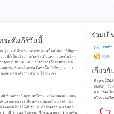
ร่วมเป
พระคัมภีร์วันนี้
ร่วมเป็
ะผมรู้ว่าผมได้รับพระพรมาก ตอนนี้ผมไม่ค่อยมีปัญหา
อความนี้ก็เป็นจริง สำหรับคริสเตียนหลายแห่งในโลก
RSS
ใต้การคุกคามข่มเหง และบางครั้งอาจถึงตายด้วย แต่
เกี่ยวกั
ละการอุทิศตนในการเชื่อฟังนั้น ยิ่งใหญ่กว่าการ
ของพวกเขาคือการทำตามใจพระเจ้า
ปัจจุบันนี้มี
ต่อเดือน เว็บไ
พ.ศ. 2541 โด
ริสุทธิ์ ข้าพเจ้าอธิษฐานขอให้พระองค์อวยพรและปลด
หนึ่งของเครือ
พ้นจากการถูกกดขี่ข่มเหง แต่พระบิดาเจ้าข้า ถ้า
ยร่างกาย ก็ขอให้พี่น้องและตัวข้าพเจ้าเองยอมตาย
กับโลกนี้ โปรดเสริมความเชื่อของพวกเรา โปรดเพิ่ม