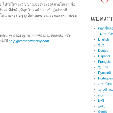
้วย โปรดให้พระวิญญาณของพระองค์ช่วยให้เราเชื่อ
มลง ที่สำคัญที่สุด โปรดนำเราเข้าสู่สง่าราศี
แปลภา
นในนามพระเยซู ผู้เป็นแหล่งความรอดและความเชื่อ
เวอร์ชั่น
(ภาษาไทย
็นข้อคิดและคำอธิษฐาน หากมีคำถามข้อสงสัย หรือ
English
ได้ที่
help@verseoftheday.com
中文
Deutsch
Español
Français
한국어
Русский
Português
ภาษาไทย
لغة العربية
اُردو
हिन्दी
தமிழ்
తెలుగు