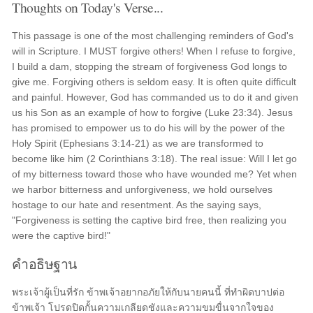
Thoughts on Today's Verse...
This passage is one of the most challenging reminders of God's
will in Scripture. I MUST forgive others! When I refuse to forgive,
I build a dam, stopping the stream of forgiveness God longs to
give me. Forgiving others is seldom easy. It is often quite difficult
and painful. However, God has commanded us to do it and given
us his Son as an example of how to forgive (Luke 23:34). Jesus
has promised to empower us to do his will by the power of the
Holy Spirit (Ephesians 3:14-21) as we are transformed to
become like him (2 Corinthians 3:18). The real issue: Will I let go
of my bitterness toward those who have wounded me? Yet when
we harbor bitterness and unforgiveness, we hold ourselves
hostage to our hate and resentment. As the saying says,
"Forgiveness is setting the captive bird free, then realizing you
were the captive bird!"
คำอธิษฐาน
พระเจ้าผู้เป็นที่รัก ข้าพเจ้าอยากอภัยให้กับนายคนนี้ ที่ทำผิดบาปต่อ
ข้าพเจ้า โปรดปิดกั้นความเกลียดชังและความขมขื่นจากใจของ