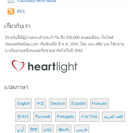
ร่วมเป็นสมาชิกทางอีมล์
RSS
เกี่ยวกับเรา
ปัจจุบันนี้มีผู้อ่านพระคำประจำวัน ถึง 250,000 คนต่อเดือน เว็บไซต์
VerseoftheDay.com เริ่มต้นเมื่อ ปี พ.ศ. 2541 โดย เบน สตีด และได้กลาย
มาเป็นส่วนหนึ่งของเครือข่ายฮาร์ทไล์ในปี 2543
แปลภาษา
English
中文
Deutsch
Español
Français
한국어
Русский
Português
ภาษาไทย
اللغة العربية
اُردو
हिन्दी
தமிழ்
తెలుగు
فارسی