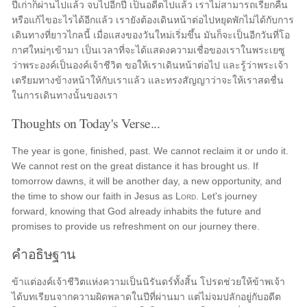
ปีเก่าก็ผ่านไปแล้ว จบไปอีกปี เป็นอดีตไปแล้ว เราไม่สามารถเรียกคืน
หรือแก้ไขอะไรได้อีกแล้ว เรายังต้องเดินหน้าต่อไปหยุดพักไม่ได้กับการ
เดินทางที่ยาวไกลนี้ เมื่อแสงของวันใหม่เริ่มขึ้น มันก็จะเป็นอีกวันที่โอ
กาศใหม่ๆเข้ามา เป็นเวลาที่จะได้แสดงความเชื่อของเราในพระเยซู
ว่าพระองค์เป็นองค์เจ้าชีวิต ขอให้เราเดินหน้าต่อไป และรู้ว่าพระเจ้า
เตรียมทางข้างหน้าให้กับเราแล้ว และทรงสัญญาว่าจะให้เราสดชื่น
ในการเดินทางนั้นของเรา
Thoughts on Today's Verse...
The year is gone, finished, past. We cannot reclaim it or undo it.
We cannot rest on the great distance it has brought us. If
tomorrow dawns, it will be another day, a new opportunity, and
the time to show our faith in Jesus as
Lord
. Let's journey
forward, knowing that God already inhabits the future and
promises to provide us refreshment on our journey there.
คำอธิษฐาน
ข้าแต่องค์เจ้าชีวิตแห่งความเป็นนิรันดร์ทั้งสิ้น โปรดช่วยให้ข้าพเจ้า
ได้บทเรียนจากความผิดพลาดในปีที่ผ่านมา แต่ไม่จมปลักอยู่กับอดีต