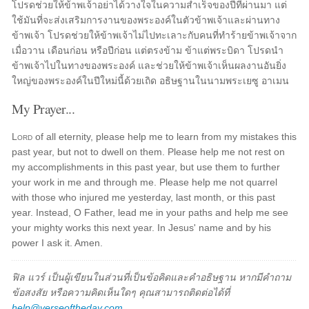
โปรดช่วยให้ข้าพเจ้าอย่าได้วางใจในความสำเร็จของปีที่ผ่านมา แต่
ใช้มันที่จะส่งเสริมการงานของพระองค์ในตัวข้าพเจ้าและผ่านทาง
ข้าพเจ้า โปรดช่วยให้ข้าพเจ้าไม่ไปทะเลาะกับคนที่ทำร้ายข้าพเจ้าจาก
เมื่อวาน เดือนก่อน หรือปีก่อน แต่ตรงข้าม ข้าแต่พระบิดา โปรดนำ
ข้าพเจ้าไปในทางของพระองค์ และช่วยให้ข้าพเจ้าเห็นผลงานอันยิ่ง
ใหญ่ของพระองค์ในปีใหม่นี้ด้วยเถิด อธิษฐานในนามพระเยซู อาเมน
My Prayer...
Lord
of all eternity, please help me to learn from my mistakes this
past year, but not to dwell on them. Please help me not rest on
my accomplishments in this past year, but use them to further
your work in me and through me. Please help me not quarrel
with those who injured me yesterday, last month, or this past
year. Instead, O Father, lead me in your paths and help me see
your mighty works this next year. In Jesus' name and by his
power I ask it. Amen.
ฟิล แวร์ เป็นผู้เขียนในส่วนที่เป็นข้อคิดและคำอธิษฐาน หากมีคำถาม
ข้อสงสัย หรือความคิดเห็นใดๆ คุณสามารถติดต่อได้ที่
help@verseoftheday.com