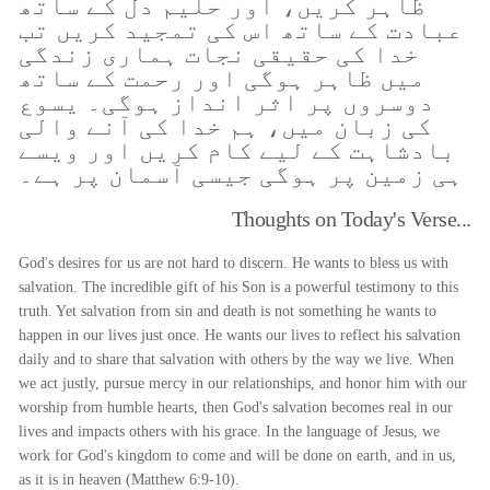
ظاہر کریں، اور حلیم دل کے ساتھ
عبادت کے ساتھ اس کی تمجید کریں تب
خدا کی حقیقی نجات ہماری زندگی
میں ظاہر ہوگی اور رحمت کے ساتھ
دوسروں پر اثر انداز ہوگی۔ یسوع
کی زبان میں، ہم خدا کی آنے والی
بادشاہت کے لیے کام کریں اور ویسے
ہی زمین پر ہوگی جیسی آسمان پر ہے۔
Thoughts on Today's Verse...
God's desires for us are not hard to discern. He wants to bless us with
salvation. The incredible gift of his Son is a powerful testimony to this
truth. Yet salvation from sin and death is not something he wants to
happen in our lives just once. He wants our lives to reflect his salvation
daily and to share that salvation with others by the way we live. When
we act justly, pursue mercy in our relationships, and honor him with our
worship from humble hearts, then God's salvation becomes real in our
lives and impacts others with his grace. In the language of Jesus, we
work for God's kingdom to come and will be done on earth, and in us,
as it is in heaven (Matthew 6:9-10).