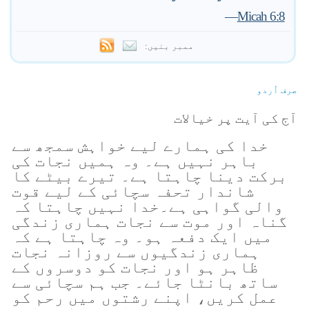
—
Micah 6:8
ممبر بنیں:
صرف اُردو
آج کی آیت پر خیالات
خدا کی ہمارے لیے خواہش سمجھ سے
باہر نہیں ہے۔ وہ ہمیں نجات کی
برکت دینا چاہتا ہے۔ تیرے بیٹے کا
شاندار تحفہ سچائی کے لیے قوت
والی گواہی ہے۔خدا نہیں چاہتا کہ
گناہ اور موت سے نجات ہماری زندگی
میں ایک دفعہ ہو۔ وہ چاہتا ہے کہ
ہماری زندگیوں سے روزانہ نجات
ظاہر ہو اور نجات کو دوسروں کے
ساتھ بانٹا جائے۔ جب ہم سچائی سے
عمل کریں، اپنے رشتوں میں رحم کو