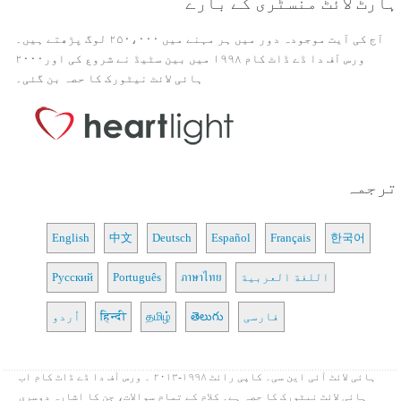
ہارٹ لائٹ منسٹری کے بارے
آج کی آیت موجودہ دور میں ہر مہنے میں ۲۵۰،۰۰۰ لوگ پڑھتے ہیں۔
ورس آف دا ڈے ڈاٹ کام ۱۹۹۸ میں بین سٹیڈ نے شروع کی اور۲۰۰۰
ہائی لائٹ نیٹورک کا حصہ بن گئی۔
ترجمہ
English
中文
Deutsch
Español
Français
한국어
اللغة العربية
ภาษาไทย
Português
Русский
فارسی
తెలుగు
தமிழ்
हिन्दी
اُردو
ہائی لائٹ آئی این سی۔ کاپی رائٹ ۱۹۹۸-۲۰۱۳ ۔ ورس آف دا ڈے ڈاٹ کام اب
ہائی لائٹ نیٹورک کا حصہ ہے۔ کلام کے تمام سوالات، جن کا اشارہ دوسری