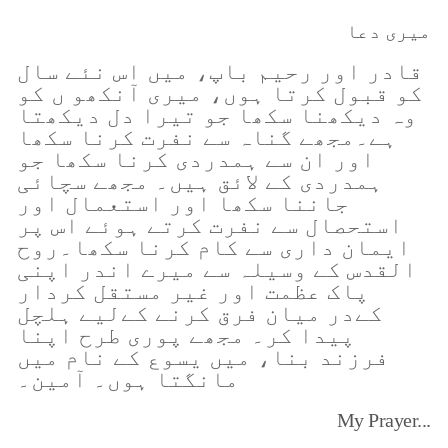
میری دعا
قادر اور رحیم باپ، میں اس نئے سال
کو قبول کرتا ہوں، میری آنکھو ں کو
وہ دیکھنا سکھا جو تیرا دل دیکھتا
ہے۔مجھے گناہ سے نفرت کرنا سکھا
اور ان سے ہمدردی کرنا سکھا جو
ہمدردی کے لائق ہیں۔ مجھے سچائی
جاننا سکھا اور استعمال اور
استحصال سے نفرت کرتے ہوئے اس پر
ایمان داری سے کام کرنا سکھا۔روح
القدس کے وسیلہ سے میرے اندر اپنی
پاک عظمت اور غیر مستقل کردار
کےدر میان فرق کرنے کےلیے ہلچل
پیدا کر۔ مجھے پوری طرح اپنا
فرزند بنا، میں یسوع کے نام میں
مانگتا ہوں۔ آمین۔
My Prayer...