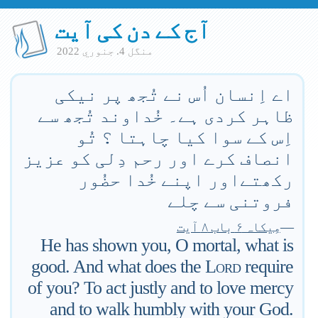
آج کے دن کی آیت
منگل 4. جنوري 2022
اے اِنسان اُس نے تُجھ پر نیکی
ظاہر کردی ہے۔ خُداوند تُجھ سے
اِس کے سوا کیا چاہتا ؟ تُو
انصاف کرے اور رحم دِلی کو عزیز
رکھتےاور اپنے خُدا حضُور
فروتنی سے چلے
—
مِیکاہ ۶ باب ۸ آیت
He has shown you, O mortal, what is
good. And what does the
Lord
require
of you? To act justly and to love mercy
and to walk humbly with your God.