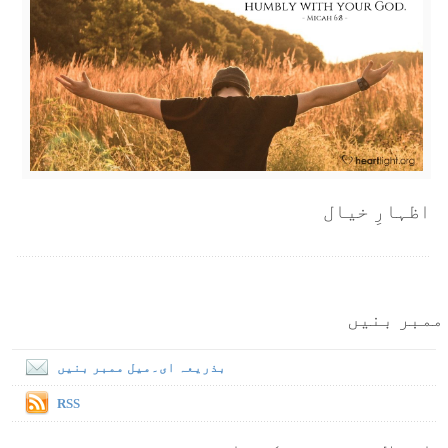
اظہارِ خیال
ممبر بنیں
بذریعہ ای۔میل ممبر بنیں
RSS