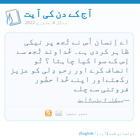
آج کے دن کی آیت
منگل 4. جنوري 2022
اے اِنسان اُس نے تُجھ پر نیکی
ظاہر کردی ہے۔ خُداوند تُجھ سے
اِس کے سوا کیا چاہتا ؟ تُو
انصاف کرے اور رحم دِلی کو عزیز
رکھتےاور اپنے خُدا حضُور
فروتنی سے چلے
—
مِیکاہ ۶ باب ۸ آیت
ممبر بنیں:
دولسانی قسم (اُردو / English)