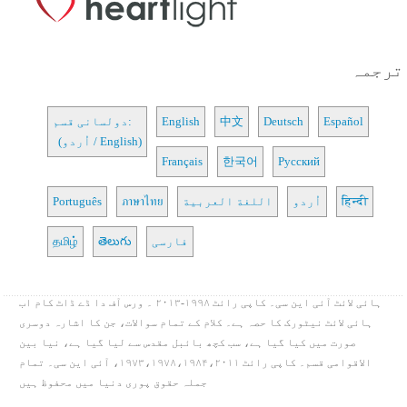
ترجمہ
Español
Deutsch
中文
English
دولسانی قسم:
(اُردو / English)
Français
한국어
Русский
हिन्दी
اُردو
اللغة العربية
ภาษาไทย
Português
فارسی
తెలుగు
தமிழ்
ہائی لائٹ آئی این سی۔ کاپی رائٹ ۱۹۹۸-۲۰۱۳ ۔ ورس آف دا ڈے ڈاٹ کام اب
ہائی لائٹ نیٹورک کا حصہ ہے۔ کلام کے تمام سوالات، جن کا اشارہ دوسری
صورت میں کیا گیا ہے، سب کچھ بائبل مقدس سے لیا گیا ہے، نیا بین
الاقوامی قسم۔ کاپی رائٹ ۱۹۷۳،۱۹۷۸،۱۹۸۴،۲۰۱۱، آئی این سی۔ تمام
جملہ حقوق پوری دنیا میں محفوظ ہیں