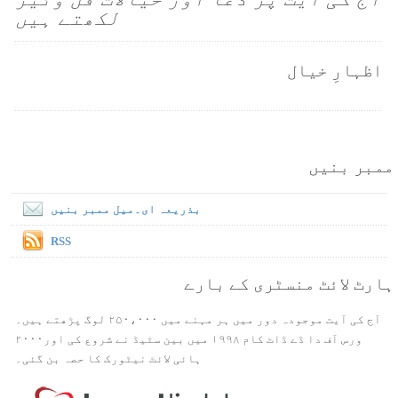
لکھتے ہیں
اظہارِ خیال
ممبر بنیں
بذریعہ ای۔میل ممبر بنیں
RSS
ہارٹ لائٹ منسٹری کے بارے
آج کی آیت موجودہ دور میں ہر مہنے میں ۲۵۰،۰۰۰ لوگ پڑھتے ہیں۔
ورس آف دا ڈے ڈاٹ کام ۱۹۹۸ میں بین سٹیڈ نے شروع کی اور۲۰۰۰
ہائی لائٹ نیٹورک کا حصہ بن گئی۔