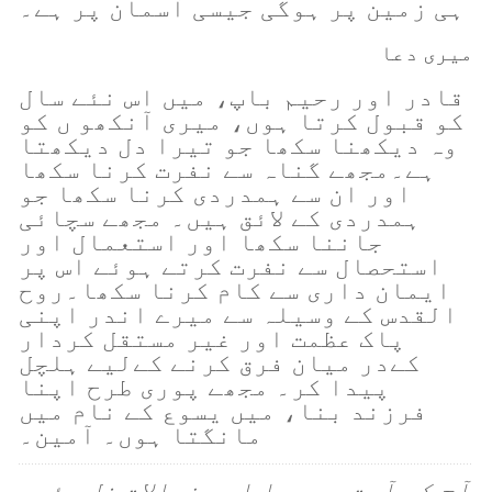
ہی زمین پر ہوگی جیسی آسمان پر ہے۔
میری دعا
قادر اور رحیم باپ، میں اس نئے سال
کو قبول کرتا ہوں، میری آنکھو ں کو
وہ دیکھنا سکھا جو تیرا دل دیکھتا
ہے۔مجھے گناہ سے نفرت کرنا سکھا
اور ان سے ہمدردی کرنا سکھا جو
ہمدردی کے لائق ہیں۔ مجھے سچائی
جاننا سکھا اور استعمال اور
استحصال سے نفرت کرتے ہوئے اس پر
ایمان داری سے کام کرنا سکھا۔روح
القدس کے وسیلہ سے میرے اندر اپنی
پاک عظمت اور غیر مستقل کردار
کےدر میان فرق کرنے کےلیے ہلچل
پیدا کر۔ مجھے پوری طرح اپنا
فرزند بنا، میں یسوع کے نام میں
مانگتا ہوں۔ آمین۔
آج کی آیت پر دعا اور خیالات فل وئیر