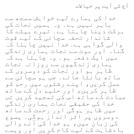
آج کی آیت پر خیالات
خدا کی ہمارے لیے خواہش سمجھ سے
باہر نہیں ہے۔ وہ ہمیں نجات کی
برکت دینا چاہتا ہے۔ تیرے بیٹے کا
شاندار تحفہ سچائی کے لیے قوت
والی گواہی ہے۔خدا نہیں چاہتا کہ
گناہ اور موت سے نجات ہماری زندگی
میں ایک دفعہ ہو۔ وہ چاہتا ہے کہ
ہماری زندگیوں سے روزانہ نجات
ظاہر ہو اور نجات کو دوسروں کے
ساتھ بانٹا جائے۔ جب ہم سچائی سے
عمل کریں، اپنے رشتوں میں رحم کو
ظاہر کریں، اور حلیم دل کے ساتھ
عبادت کے ساتھ اس کی تمجید کریں تب
خدا کی حقیقی نجات ہماری زندگی
میں ظاہر ہوگی اور رحمت کے ساتھ
دوسروں پر اثر انداز ہوگی۔ یسوع
کی زبان میں، ہم خدا کی آنے والی
بادشاہت کے لیے کام کریں اور ویسے