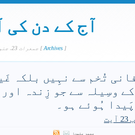
آج کے دن کی 
]
Archives
[
جمعرات 23. جنوري 2020
 فانی تُخم سے نہِیں بلکہ غَ
 کے وسِیلہ سے جو زِندہ اور
پَیدا ہُوئے ہو۔
ممبر بنیں: