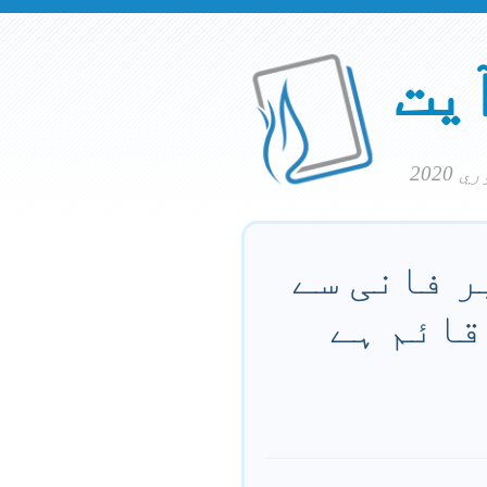
آیت
یر فانی سے
 قائم ہے