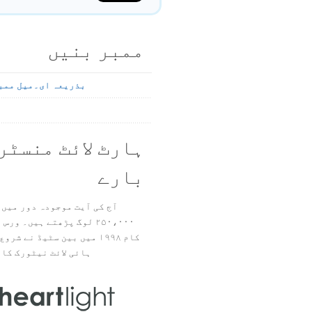
ممبر بنیں
بذریعہ ای۔میل ممب
ہارٹ لائٹ منسٹر
بارے
آج کی آیت موجودہ دور میں 
۲۵۰،۰۰۰ لوگ پڑھتے ہیں۔ ور
ہائی لائٹ نیٹورک کا 