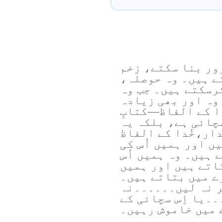
ور بنا سکتے، زخم
ے ہیں۔ وہ حوصلہ،
رسکتے ہیں۔ جب وہ
 وہ اور بھی زیادہ
ا کے الفاظ—کتابِ
چائی ہے، بلکہ یہ
ار،خُدا کے الفاظ
ں اور ہمیں اُس کی
 ہیں۔ وہ ہمیں اُس
اتے ہیں اور ہمیں
ے میں بتاتے ہیں۔
ر نہ لیں۔۔۔۔۔۔نہ
۔۔یا اِس سچائی کے
 میں خاموش رہیں۔