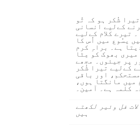
یرا شُکر ہو کہ تُو
رنے کےلیے انسانی
 تیرے کلام کےلیے
ں یسُوع میں اُس کا
تا ہے۔ براہِ کرم
میری بھوک کو مِٹا
ر پر جیئوں۔ مجھے
 کےلیے تیرا شُکر
مستحکم، اور باقی
 میں مانگتا ہوں،
ہ کلمہ ہے۔ آمین۔
لات فل وئیر لکھتے
ہیں