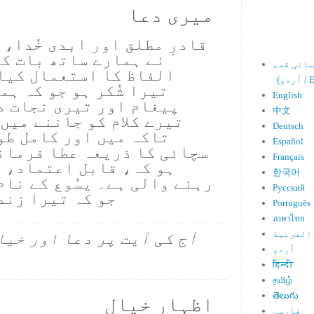
میری دعا
قادرِ مطلق اور ابدی خُدا، ت
نے ہمارے ساتھ بات ک
الفاظ کا استعمال کیا۔
Engl)
تیرا شُکر ہو جو کہ ہمی
English
پیغام اور تیری نجات دی
中文
تیرے کلام کو جاننے میں 
Deutsch
تاکہ میں اور کامل طو
Español
سچائی کا ذریعہ عطا فرمانے
Français
ہو کہ، قابل اعتماد، 
한국어
رہنے والی ہے۔ یسُوع کے نام
Русский
جو کہ تیرا زند
Português
ภาษาไทย
العربية
آج کی آیت پر دعا اور خیا
اُردو
हिन्दी
தமிழ்
తెలుగు
اظہارِ خیال
فارسی