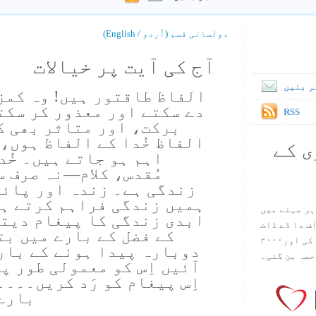
دولسانی قسم (اُردو / English)
آج کی آیت پر خیالات
ر بنیں
الفاظ طاقتور ہیں! وہ کمز
دے سکتے اور معذور کر سکت
RSS
برکت، اور متاثر بھی ک
الفاظ خُدا کے الفاظ ہوں،
ی کے
اہم ہو جاتے ہیں۔ خُد
مُقدس، کلام—نہ صرف س
زندگی ہے۔ زندہ اور پائد
ہمیں زندگی فراہم کرتے ہی
ہر مہنے میں
ابدی زندگی کا پیغام دیتے
س آف دا ڈے ڈاٹ
کے فضل کے بارے میں بت
کام ۱۹۹۸ میں بین سٹیڈ نے شروع کی اور۲۰۰۰
دوبارہ پیدا ہونے کے بار
حصہ بن گئی۔
آئیں اِس کو معمولی طور پ
اِس پیغام کو رَد کریں۔۔۔۔
بارے