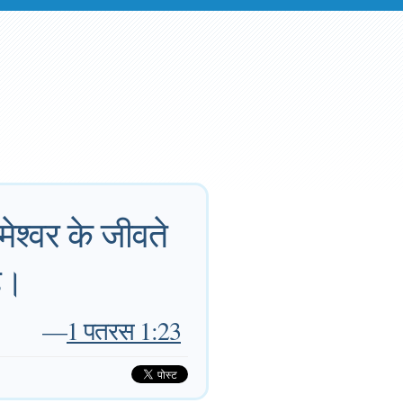
ेश्वर के जीवते
ै।
—
1 पतरस 1:23