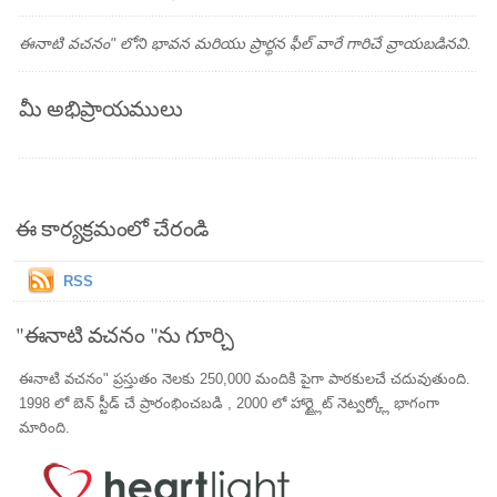
ఈనాటి వచనం" లోని భావన మరియు ప్రార్థన ఫీల్ వారే గారిచే వ్రాయబడినవి.
మీ అభిప్రాయములు
ఈ కార్యక్రమంలో చేరండి
RSS
"ఈనాటి వచనం "ను గూర్చి
ఈనాటి వచనం" ప్రస్తుతం నెలకు 250,000 మందికి పైగా పాఠకులచే చదువుతుంది.
1998 లో బెన్ స్టీడ్ చే ప్రారంభించబడి , 2000 లో హార్ట్లైట్ నెట్వర్క్లో భాగంగా
మారింది.