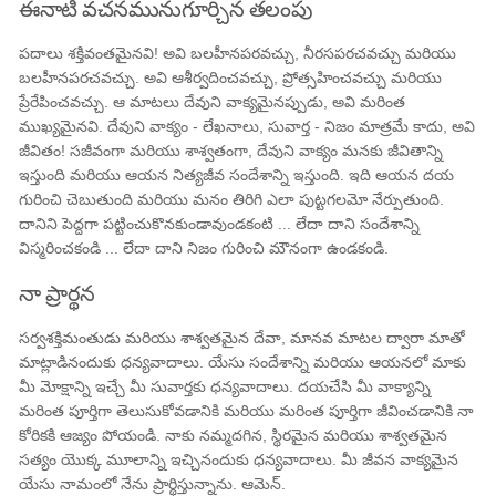
ఈనాటి వచనమునుగూర్చిన తలంపు
పదాలు శక్తివంతమైనవి! అవి బలహీనపరవచ్చు, నీరసపరచవచ్చు మరియు
బలహీనపరచవచ్చు. అవి ఆశీర్వదించవచ్చు, ప్రోత్సహించవచ్చు మరియు
ప్రేరేపించవచ్చు. ఆ మాటలు దేవుని వాక్యమైనప్పుడు, అవి మరింత
ముఖ్యమైనవి. దేవుని వాక్యం - లేఖనాలు, సువార్త - నిజం మాత్రమే కాదు, అవి
జీవితం! సజీవంగా మరియు శాశ్వతంగా, దేవుని వాక్యం మనకు జీవితాన్ని
ఇస్తుంది మరియు ఆయన నిత్యజీవ సందేశాన్ని ఇస్తుంది. ఇది ఆయన దయ
గురించి చెబుతుంది మరియు మనం తిరిగి ఎలా పుట్టగలమో నేర్పుతుంది.
దానిని పెద్దగా పట్టించుకొనకుండావుండకంటి ... లేదా దాని సందేశాన్ని
విస్మరించకండి ... లేదా దాని నిజం గురించి మౌనంగా ఉండకండి.
నా ప్రార్థన
సర్వశక్తిమంతుడు మరియు శాశ్వతమైన దేవా, మానవ మాటల ద్వారా మాతో
మాట్లాడినందుకు ధన్యవాదాలు. యేసు సందేశాన్ని మరియు ఆయనలో మాకు
మీ మోక్షాన్ని ఇచ్చే మీ సువార్తకు ధన్యవాదాలు. దయచేసి మీ వాక్యాన్ని
మరింత పూర్తిగా తెలుసుకోవడానికి మరియు మరింత పూర్తిగా జీవించడానికి నా
కోరికకి ఆజ్యం పోయండి. నాకు నమ్మదగిన, స్థిరమైన మరియు శాశ్వతమైన
సత్యం యొక్క మూలాన్ని ఇచ్చినందుకు ధన్యవాదాలు. మీ జీవన వాక్యమైన
యేసు నామంలో నేను ప్రార్థిస్తున్నాను. ఆమెన్.