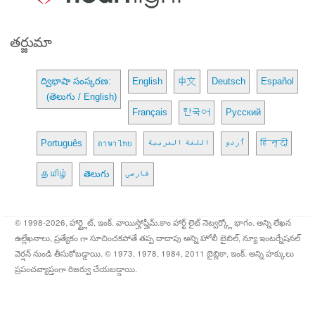
తర్జుమా
ద్విభాషా సంస్కరణ:
English
中文
Deutsch
Español
(తెలుగు / English)
Français
한국어
Русский
Português
ภาษาไทย
اللغة العربية
اُردو
हिन्दी
தமிழ்
తెలుగు
فارسی
© 1998-2026, హార్ట్లైట్, ఇంక్. వాయిస్హోఫ్హీమ్.కాం హార్ట్ లైట్ నెట్వర్క్లో భాగం. అన్ని లేఖన
ఉల్లేఖనాలు, ప్రత్యేకం గా సూచించకపోతే తప్ప దాదాపు అన్ని హోలీ బైబిల్, న్యూ ఇంటర్నేషనల్
వెర్షన్ నుండి తీసుకోబడ్డాయి. © 1973, 1978, 1984, 2011 బైబ్లికా, ఇంక్. అన్ని హక్కులు
ప్రపంచవ్యాప్తంగా రిజర్వు చేయబడ్డాయి.