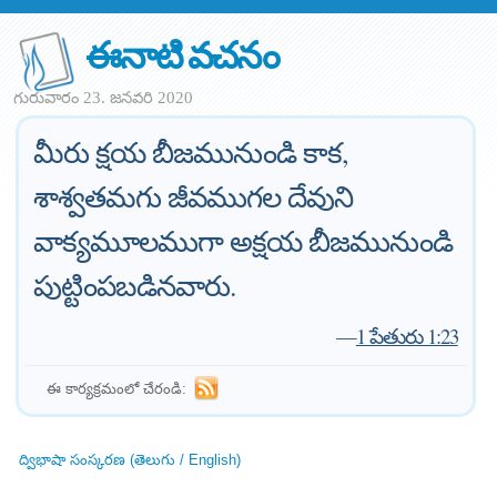
ఈనాటి వచనం
గురువారం 23. జనవరి 2020
మీరు క్షయ బీజమునుండి కాక,
శాశ్వతమగు జీవముగల దేవుని
వాక్యమూలముగా అక్షయ బీజమునుండి
పుట్టింపబడినవారు.
—
1 పేతురు 1:23
ఈ కార్యక్రమంలో చేరండి:
ద్విభాషా సంస్కరణ (తెలుగు / English)