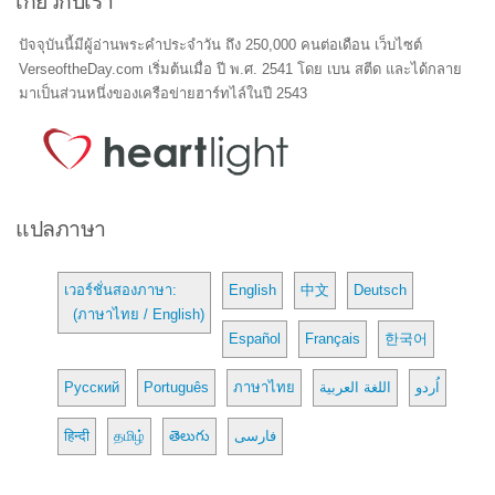
เกี่ยวกับเรา
ปัจจุบันนี้มีผู้อ่านพระคำประจำวัน ถึง 250,000 คนต่อเดือน เว็บไซต์
VerseoftheDay.com เริ่มต้นเมื่อ ปี พ.ศ. 2541 โดย เบน สตีด และได้กลาย
มาเป็นส่วนหนึ่งของเครือข่ายฮาร์ทไล์ในปี 2543
แปลภาษา
เวอร์ชั่นสองภาษา:
English
中文
Deutsch
(ภาษาไทย / English)
Español
Français
한국어
Русский
Português
ภาษาไทย
اللغة العربية
اُردو
हिन्दी
தமிழ்
తెలుగు
فارسی