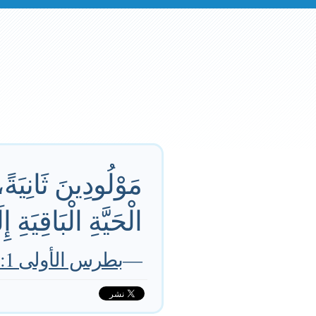
مَوْلُودِينَ ثَانِيَةً
الْحَيَّةِ الْبَاقِيَةِ إ
—
بطرس الأولى 23:1