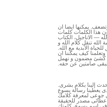
تضعف. يمكنها ايضا ان
ون هذا الكلمات كلمات
لله — الاناجيل، الكتاب
لله تنقل كلام الله و
للحياة الأبدية مع الله.
 وتعلمنا كيف يمكننا ان
ذها كشئ مضمون و نهمل
نبقى صامتين عن حقه.
حدث إلينا بكلام بشرى.
 يعطينا رسالة يسوع
 جوعى لمعرفة كلامك
اعطائى مصدر للحقيقة
 في اسم يسوع، كلمتك