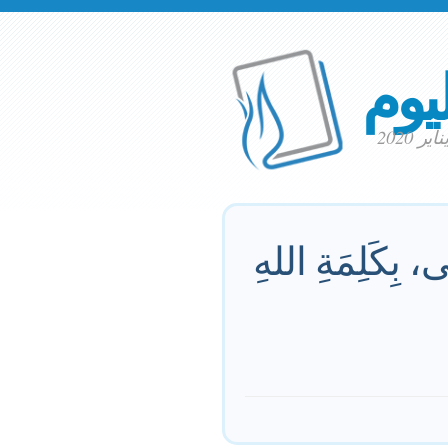
ليوم
َى، بِكَلِمَةِ اللهِ