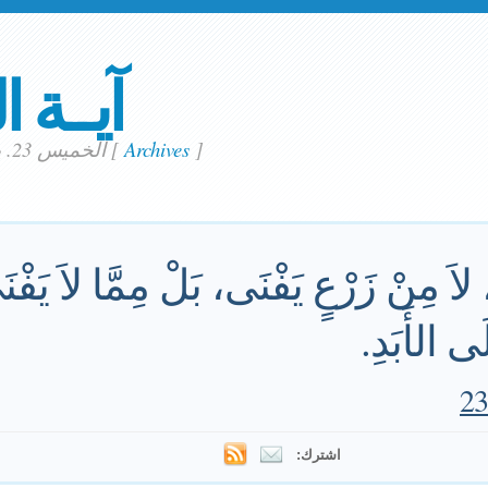
آيــة ا
]
Archives
[
الخميس 23. يناير 2020
، لاَ مِنْ زَرْعٍ يَفْنَى، بَلْ مِمَّا لاَ يَفْن
ِلَى الأَبَدِ.
اشترك: