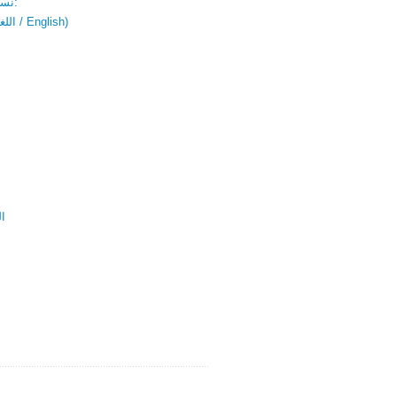
نسخة باللغتين:
(اللغة العربية / English)
ال