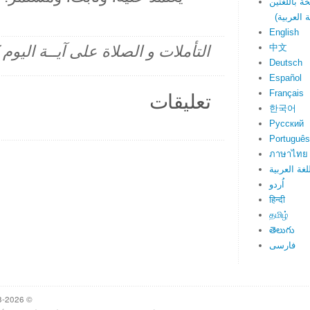
English
中文
التأملات و الصلاة على آيــة اليو
Deutsch
Español
Français
تعليقات
한국어
Русский
Português
ภาษาไทย
لغة العربية
اُردو
हिन्दी
தமிழ்
తెలుగు
فارسی
© 1998-2026 Heartlight, Inc. Verseoftheday.com