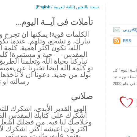
نسخة باللغتين (اللغة العربية / English)
تأملات فى آيــة اليوم...
لكترونى
الكلمات قوية! يمكنها ان تجرح و
تبارك، و تشجع، وتلهم. عندما تك
RSS
الله، تكون اكثر اهمية. كلمة ا
المقدس — حية و مستمرة! كلمة ا
تباركنا بحياة الله وتعلمنا الطريق 
تو كلمة الله ايضا تخبرنا عن نعمته
ص يقرأ "آيــة اليوم" كل
نولد من جديد. دعونا ان لا نأخ
هذا الموقع فى عام 1998 بواسطة بن ستيد
رسالته او 
صلاتي
إلهى القدير الأبدى، اشكرك للت
اشكرك على كتابك المقدس الذى
وخلاصك لنا فيه. من فضلك اشعل
اكثر وان اعيشه اكثر. اشكرك ل
يعتمد عليه، وثابت، ومستمر.