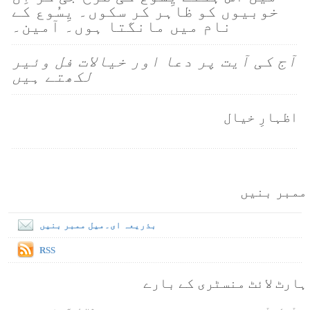
خوبیوں کو ظاہر کر سکوں۔ یِسُوع کے
نام میں مانگتا ہوں۔ آمین۔
آج کی آیت پر دعا اور خیالات فل وئیر
لکھتے ہیں
اظہارِ خیال
ممبر بنیں
بذریعہ ای۔میل ممبر بنیں
RSS
ہارٹ لائٹ منسٹری کے بارے