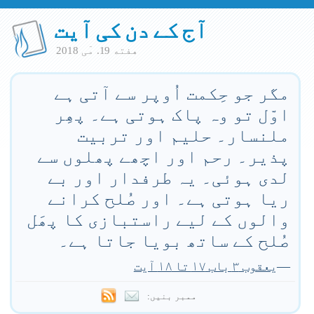
آج کے دن کی آیت
هفته 19. مٓی 2018
مگر جو حِکمت اُوپر سے آتی ہے
اوّل تو وہ پاک ہوتی ہے۔ پھِر
ملنسار۔ حلیم اور تربیت
پذیر۔ رحم اور اچھے پھلوں سے
لدی ہوئی۔ یہ طرفدار اور بے
ریا ہوتی ہے۔ اور صُلح کرانے
والوں کے لیے راستبازی کا پھَل
صُلح کے ساتھ بویا جاتا ہے۔
—
یعقوب ۳ باب ۱۷ تا ۱۸ آیت
ممبر بنیں: