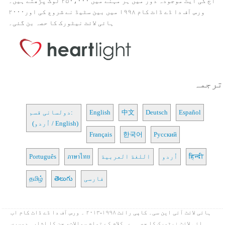
آج کی آیت موجودہ دور میں ہر مہنے میں ۲۵۰،۰۰۰ لوگ پڑھتے ہیں۔
ورس آف دا ڈے ڈاٹ کام ۱۹۹۸ میں بین سٹیڈ نے شروع کی اور۲۰۰۰
ہائی لائٹ نیٹورک کا حصہ بن گئی۔
ترجمہ
Español
Deutsch
中文
English
دولسانی قسم:
(اُردو / English)
Français
한국어
Русский
हिन्दी
اُردو
اللغة العربية
ภาษาไทย
Português
فارسی
తెలుగు
தமிழ்
ہائی لائٹ آئی این سی۔ کاپی رائٹ ۱۹۹۸-۲۰۱۳ ۔ ورس آف دا ڈے ڈاٹ کام اب
ہائی لائٹ نیٹورک کا حصہ ہے۔ کلام کے تمام سوالات، جن کا اشارہ دوسری