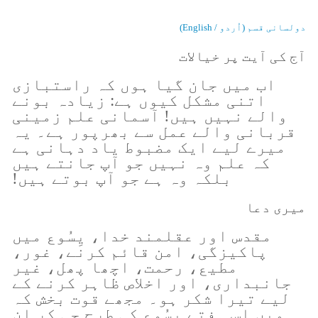
دولسانی قسم (اُردو / English)
آج کی آیت پر خیالات
اب میں جان گیا ہوں کہ راستبازی
اتنی مشکل کیوں ہے: زیادہ بونے
والے نہیں ہیں! آسمانی علم زمینی
قربانی والے عمل سے بھرپور ہے۔ یہ
میرے لیے ایک مضبوط یاد دہانی ہے
کہ علم وہ نہیں جو آپ جانتے ہیں
بلکہ وہ ہے جو آپ بوتے ہیں!
میری دعا
مقدس اور عقلمند خدا، یِسُوع میں
پاکیزگی، امن قائم کرنے، غور،
مطیع، رحمت، اچھا پھل، غیر
جانبداری، اور اخلاص ظاہر کرنے کے
لیے تیرا شکر ہو۔ مجھے قوت بخش کہ
میں اس ہفتے یِسُوع کی طرح جی کر اِن