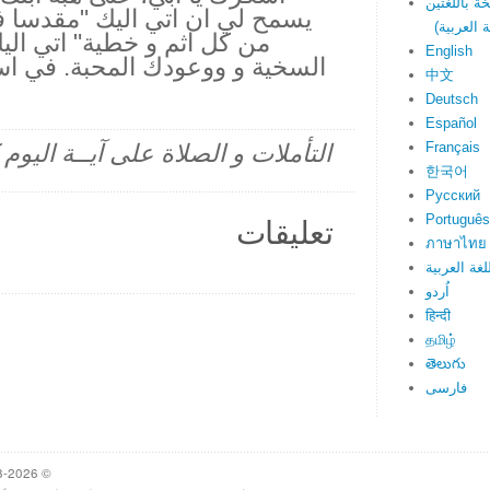
يسمح لي ان اتي اليك "مقدسا ف
من كل اثم و خطية" اتي اليك 
English
السخية و ووعودك المحبة. في ا
中文
Deutsch
Español
Français
التأملات و الصلاة على آيــة اليو
한국어
Русский
Português
تعليقات
ภาษาไทย
لغة العربية
اُردو
हिन्दी
தமிழ்
తెలుగు
فارسی
© 1998-2026 Heartlight, Inc. Verseoftheday.com