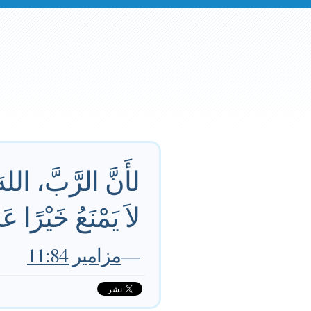
لأَنَّ الرَّبَّ، ال
لاَ يَمْنَعُ خَيْرًا ع
—
مزامير 11:84