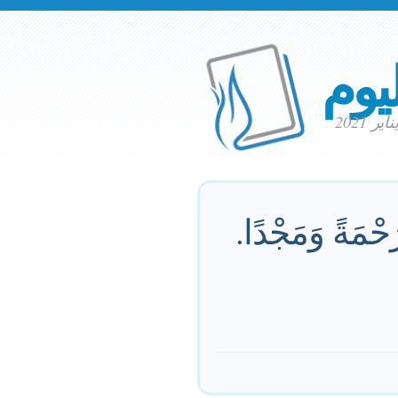
ليوم
حْمَةً وَمَجْدًا.