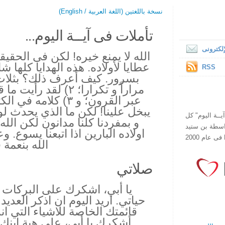
نسخة باللغتين (اللغة العربية / English)
تأملات فى آيــة اليوم...
لكترونى
الله لا يمنع خيره! لكن فى الحقي
عطايا لأولاده. هذه الهدايا كلها ش
RSS
مراراً و تكرارا؛ ٢) لق
عبر القرون؛ و ٣) كلام
يبخل علينا! لكن ما الذي يحدث لو
ص يقرأ "آيــة اليوم" كل
و بمفردنا كلنا مدانون لكن الله
هذا الموقع فى عام 1998 بواسطة بن ستيد
اولاده البارين اذا اتبعنا يسوع. و
الله بنعمة فو
صلاتي
يا أبي، اشكرك على البركات ا
حياتي. اريد اليوم ان اذكر العديد
قائمتك الخاصة للاشياء التي ان
أشكرك يا أبي، على هبة ابن