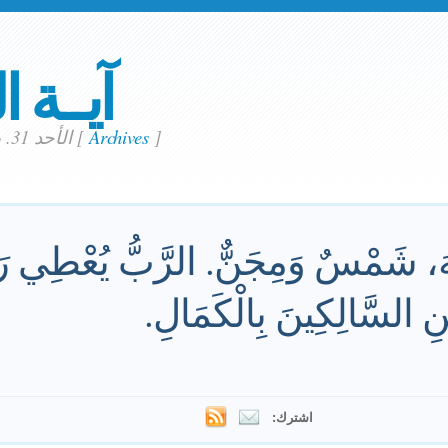
آيــة ا
]
Archives
[
الأحد 31. يناير 2021
لهَ، شَمْسٌ وَمِجَنٌّ. الرَّبُّ يُعْطِي رَ
َنِ السَّالِكِينَ بِالْكَمَالِ.
اشترك: