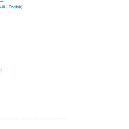
نسخة باللغتين:
(اللغة العربية / English)
ال