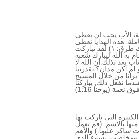
قة، الأب يحب ان يعطي
املة. هذه الهدايا تعطى
بسرور. كيف أعرف ذلك؟ بثلاث طرق: ١) لقد تباركت
د رأيت ما قام به الله ليبارك شعبه
ه في الكتاب يعد بذلك.ان الله لا
 لم اكن مدان؟ بقدرتنا
 يرانا من خلال المسيح
عندما نفعل ذلك, يباركنا
ق نعمة (يوحنا 1:16)
لكثيرة التي باركت بها
 منها بالاسم. (قم بعمل
ت شاكر عليها.) والأهم
ك ومخلصي، يسوع.الذي