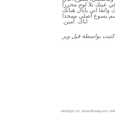
ي عينك بلا لوم محررا
واثقا اني يانال هباتك
سم يسوع اصلي ممجدا
اياك. آمين.
م كتبت بواسطة فيل وير