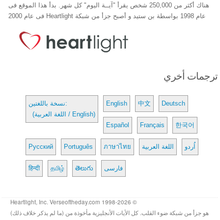
هناك أكثر من 250,000 شخص يقرأ "آيــة اليوم" كل شهر. بدأ هذا الموقع فى
عام 1998 بواسطة بن ستيد و أصبح جزأ من شبكة Heartlight فى عام 2000
ترجمات أخري
Deutsch
中文
English
نسخة باللغتين:
(اللغة العربية / English)
Español
Français
한국어
اُردو
اللغة العربية
ภาษาไทย
Português
Русский
فارسی
తెలుగు
தமிழ்
हिन्दी
© 1998-2026 Heartlight, Inc. Verseoftheday.com
هو جزأ من شبكة ضوء القلب. كل الأيات الأنجليزية مأخوذة من (ما لم يذكر خلاف ذلك)