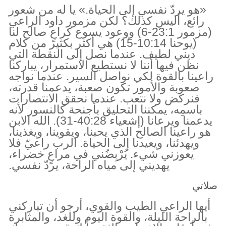
«هو يردّ نفسي إلى الحياة.» يا له من شعور
رائع، أليس كذلك؟ لكن مزمور داود الراعي
(مزمور 23:1-6) ووعود يسوع كراعٍ صالح لنا
(يوحنا 10:14-15) هي أكثر بكثير من كلام
ديني لطيف. عندما نصل إلى النقطة التي
نظن فيها أننا لا نستطيع الاستمرار، يباركنا
راعينا بالقوة لكي نواصل السير. عندما نواجه
صعوبة والأمور تكون صعبة، يدعمنا قدرته،
فنركض ولا نتعب. عندما نحقق الانتصارات
باسمِه، يمكننا التحليق بأجنحة كالنسور لأنه
يدعمنا ويرعانا (إشعياء 40:28-31). الله الابن
هو راعينا الصالح الذي يحبنا، ويقوينا، ويغذينا،
ويهدئنا، ويعيدنا إلى الحياة. الرب راعيّ فلا
يعوزني شيء. يُرْبِضُني في مراعٍ خضراء،
يهديني إلى مياه الراحة، يردّ نفسي.
صلاتي
أيها الراعي الطيب والقوي، أرجو أن تباركني
بالراحة الليلة، والقوة اليوم وللغد، والمثابرة