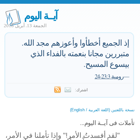
آيــة اليوم
الجمعة 13. أبريل 2018
إذ الجميع أخطأوا وأعوزهم مجد الله.
متبررين مجانا بنعمته بالفداء الذي
بيسوع المسيح.
—
رومية 23:3-24
اشترك:
نسخة باللغتين (اللغة العربية / English)
تأملات فى آيــة اليوم...
"لقد أفسدتُ الأمر!" وإذا تأملنا في الأمر،