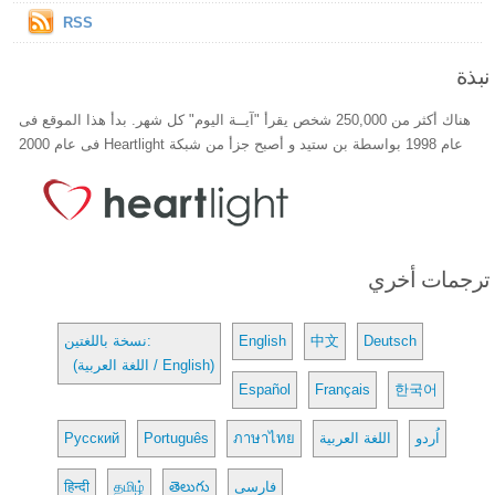
RSS
نبذة
هناك أكثر من 250,000 شخص يقرأ "آيــة اليوم" كل شهر. بدأ هذا الموقع فى
عام 1998 بواسطة بن ستيد و أصبح جزأ من شبكة Heartlight فى عام 2000
ترجمات أخري
Deutsch
中文
English
نسخة باللغتين:
(اللغة العربية / English)
Español
Français
한국어
اُردو
اللغة العربية
ภาษาไทย
Português
Русский
فارسی
తెలుగు
தமிழ்
हिन्दी