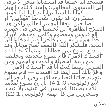
فسنجد أننا جميعاً قد أفسدناه! فنحن لا نرقى
إلى المستوى المطلوب؛ ولسنا كائناتٍ إلهية؛
كما أننا لسنا أبراراً بذواتنا. إننا جميعاً
مقصّرون. قد نكون أشخاصاً "مُهذّبين" أو
"صالحين" وفقاً لمعايير العالم، ولكن هذا
الصلاح الظاهري لن يُخلّصنا ونحن في حضرة
إلهٍ قدوسٍ ومعصومٍ وكامل. وحدهم الأبرار
حقاً هم من يعبرون حاجز القبر ليدخلوا إلى
المجد. فلنشكر الله! فالنعمة تُمنح مجاناً، وقد
دفع يسوع ثمن خطايانا. وبينما كنتُ أنا قد
"أفسدتُ الأمر"، قام يسوع بتجديده وتخليصه
من ربقة الخطيئة والموت والجحيم ومن
الشرير! وبينما كنتُ أنا قد "أفسدتُ الأمر" —
وأقرّ بأنك أنت أيضاً قد أفسدته — قام يسوع
بتجديد حياتنا لنحيا معه الآن، وفي المجد إلى
الأبد (كولوسي 3: 1-4). بل إن يسوع يُقدّمنا
للآب بصفتنا "قديسين في عينيه، بلا عيب،
ومتحررين من كل تهمة" (كولوسي 1: 22).
صلاتي