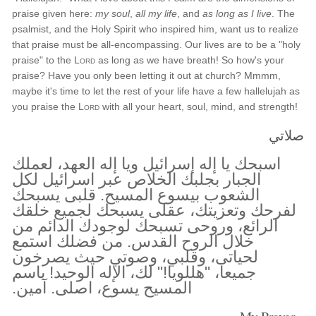
praise given here:
my soul
,
all my life
, and
as long as I live
. The
psalmist, and the Holy Spirit who inspired him, want us to realize
that praise must be all-encompassing. Our lives are to be a "holy
praise" to the
Lord
as long as we have breath! So how's your
praise? Have you only been letting it out at church? Mmmm,
maybe it's time to let the rest of your life have a few hallelujah as
you praise the
Lord
with all your heart, soul, mind, and strength!
صلاتي
اسبحك يا إله إسرائيل ويا إله العهد، لعملك
الجبار بجلبك الخلاص عبر اسرائيل لكل
الشعوب بيسوع المسيح. قلبى يسبحك
لفرحك وتعزيتك، عقلى يسبحك لجميع خلقك
الرائع، وروحى تسبحك لوجودك الدائم من
خلال الروح القدس. من فضلك استمع
لحياتى، وقلبي، وصوتي حيث يصرخون
جميعا، "هللويا!" لك، الإله الوحيد! باسم
المسيح يسوع، اصلى. آمين.