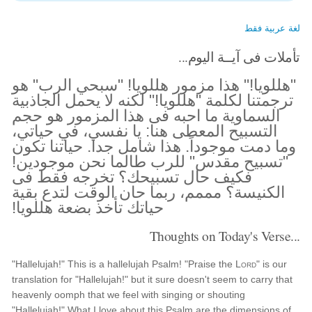
لغة عربية فقط
تأملات فى آيــة اليوم...
"هللويا!" هذا مزمور هللويا! "سبحي الرب" هو
ترجمتنا لكلمة "هللويا!" لكنه لا يحمل الجاذبية
السماوية ما احبه فى هذا المزمور هو حجم
التسبيح المعطى هنا: يا نفسي، في حياتي،
وما دمت موجوداً. هذا شامل جدا. حياتنا تكون
"تسبيح مقدس" للرب طالما نحن موجودين!
فكيف حال تسبيحك؟ تخرجه فقط فى
الكنيسة؟ مممم، ربما حان الوقت لتدع بقية
حياتك تأخذ بضعة هللويا!
Thoughts on Today's Verse...
"Hallelujah!" This is a hallelujah Psalm! "Praise the
Lord
" is our
translation for "Hallelujah!" but it sure doesn't seem to carry that
heavenly oomph that we feel with singing or shouting
"Hallelujah!" What I love about this Psalm are the dimensions of