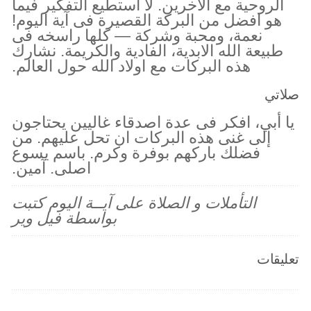
الروحية مع الآخرين. لا استطيع التفكير فيما
هو افضل من البركة القصيرة فى آية اليوم!
نعمة، ومحبة وشركة — كلها راسخه فى
طبيعة الله الابدية، الفادية والكريمة. نشارك
هذه البركات مع اولاد الله حول العالم.
صلاتي
يا أبي، افكر فى عدة اصدقاء غاليين يحتاجون
إلى غنى هذه البركات ان تحل عليهم. من
فضلك باركهم بوفرة وكرم. باسم يسوع
اصلى. آمين.
التأملات و الصلاة على آيــة اليوم كتبت
بواسطة فيل وير
تعليقات