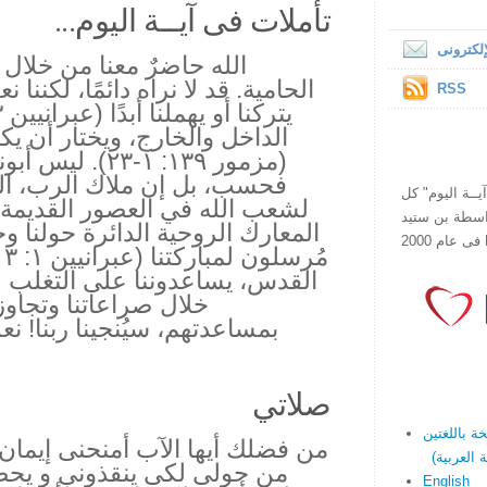
تأملات فى آيــة اليوم...
لكترونى
الله حاضرٌ معنا من خلال 
الحامية. قد لا نراه دائمًا، لكننا نع
RSS
الداخل والخارج، ويختار أن 
(مزمور ١٣٩: ١-٢٣
فحسب، بل إن ملاك الرب، الذ
ص يقرأ "آيــة اليوم" كل
لشعب الله في العصور القديمة، 
هذا الموقع فى عام 1998 بواسطة بن ستيد
المعارك الروحية الدائرة حولنا وح
القدس، يساعدوننا على التغلب عل
بمساعدتهم، سيُنجينا ربنا! نع
صلاتي
من فضلك أيها الآب أمنحنى إيمان 
من حولى لكى ينقذونى و يحض
English