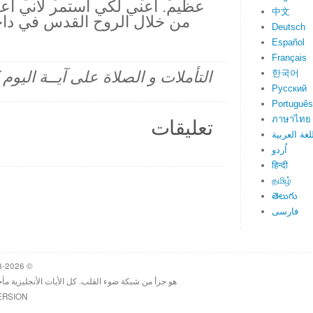
عظيم. أعني لكي استمر لأني اع
中文
من خلال الروح القدس في دا
Deutsch
Español
Français
한국어
التأملات و الصلاة على آيــة اليو
Русский
Português
ภาษาไทย
تعليقات
لغة العربية
اُردو
हिन्दी
தமிழ்
తెలుగు
فارسی
© 1998-2026 Heartlight, Inc. Verseoftheday.com
هو جزأ من شبكة ضوء القلب. كل الأيات الأنجليزية مأ
ERSION