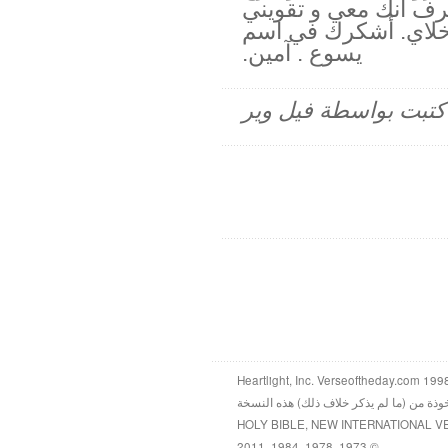
رف انك معي و تقويني
خلاي. أشكرك في اسم
يسوع . آمين.
م كتبت بواسطة فيل وير
خوذة من (ما لم يذكر خلاف ذلك) هذه النسخة
HOLY BIBLE, NEW INTERNATIONAL V
© 1973, 1978, 1984, 2011