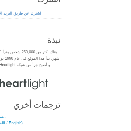
اشترك عن طريق البريد الإ
نبذة
هناك أكثر من 250,000 شخ
شهر. بدأ 
و أصبح جزأ من شبكة Heartlight فى عام 2000
ترجمات أخري
نسخة باللغتين:
(اللغة العربية / English)