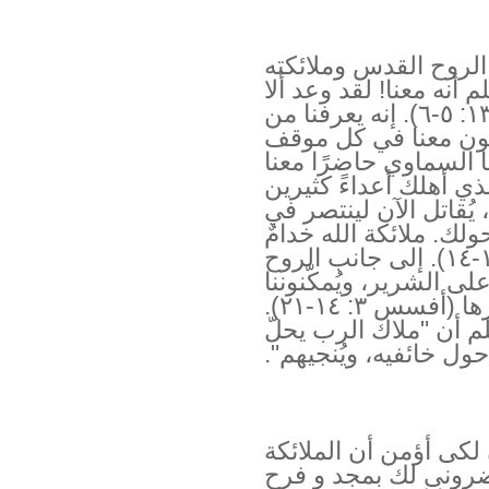
الروح القدس وملائكته
لم أنه معنا! لقد وعد ألا
يتركنا أو يهملنا أبدًا (عبرانيين ١٣: ٥-٦). إنه يعرفنا من
يكون معنا في كل موقف
). ليس أبونا السماوي حاضرًا معنا
ي أهلك أعداءً كثيرين
يُقاتل الآن لينتصر في
ولك. ملائكة الله خدامٌ
مُرسلون لمباركتنا (عبرانيين ١: ١٣-١٤). إلى جانب الروح
ى الشرير، ويُمكّنوننا
خلال صراعاتنا وتجاوزها (أفسس ٣: ١٤-٢١).
لم أن "ملاك الرب يحلّ
حول خائفيه، ويُنجيهم".
لكى أؤمن أن الملائكة
رونى لك بمجد و فرح