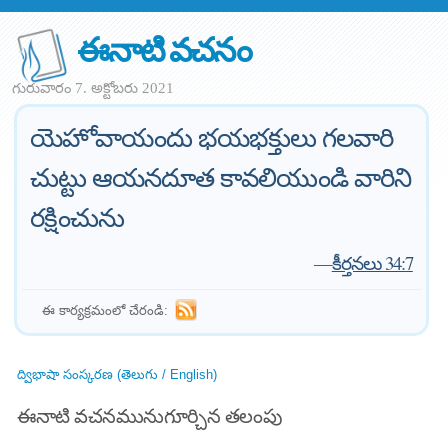
ఈనాటి వచనం
గురువారం 7. అక్టోబరు 2021
యెహోవాయందు భయభక్తులు గలవారి
చుట్టు ఆయనదూత కావలియుండి వారిని
రక్షించును
—
కీర్తనలు 34:7
ఈ కార్యక్రమంలో చేరండి:
ద్విభాషా సంస్కరణ (తెలుగు / English)
ఈనాటి వచనమునుగూర్చిన తలంపు