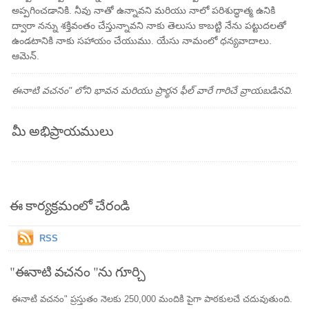
అప్పగించడానికి. నీవు నాతో ఉన్నావని మరియు నాలో పరిశుద్ధాత్మ ఉనికి
ద్వారా నన్ను శక్తివంతం చేస్తున్నావని నాకు తెలుసు కాబట్టి నేను పట్టుదలతో
ఉండటానికి నాకు సహాయం చేయుము. యేసు నామంలో ధన్యవాదాలు.
ఆమెన్.
ఈనాటి వచనం" లోని భావన మరియు ప్రార్థన ఫీల్ వారే గారిచే వ్రాయబడినవి.
మీ అభిప్రాయములు
ఈ కార్యక్రమంలో చేరండి
RSS
"ఈనాటి వచనం "ను గూర్చి
ఈనాటి వచనం" ప్రస్తుతం నెలకు 250,000 మందికి పైగా పాఠకులచే చదువుతుంది.