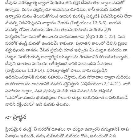
దేవుడు పరిశుద్ధాత్మ ద్వారా మరియు తన రక్షక దేవదూతల ద్వారా మనతో
ఉన్నాడు. మనం ఎల్లప్పుడూ ఆయనను చూడము, కానీ ఆయన మనతో
ఉన్నాడని మనం తెలుసుకోగలం! ఆయన మనల్ని ఎప్పటికీ విడిచిపెట్టనని లేదా
మనల్ని విడిచిపెట్టనని వాగ్దానం చేశాడు (హెబ్రీయులు 13:5-6). ఆయన
మనల్ని లోపల మరియు వెలుపల తెలుసుకొంటాడు మరియు ప్రతి
పరిస్థితిలోనూ మనతో ఉండాలని ఎంచుకుంటాడు (కీర్తన 139:1-23). ​​మన
పరలోక తండ్రి మనతో ఉండటమే కాకుండా, పురాతన కాలంలో దేవుని ప్రజల
శత్రువులను నాశనం చేసిన ప్రభువు దూత ఇప్పుడు మీ చుట్టూ మరియు నా
చుట్టూ చెలరేగుతున్న ఆధ్యాత్మిక యుద్ధాలను గెలవడానికి పోరాడుతున్నాడు.
దేవుని దూతలు మనలను ఆశీర్వదించడానికి పంపబడిన సేవకులు
(హెబ్రీయులు 1:13-14). పరిశుద్ధాత్మతో పాటు, వారు దుష్టుడిని
అధిగమించడానికి మనకు సహాయం చేస్తారు, మన పోరాటాల ద్వారా మరియు
ఆ పోరాటాలను దాటడానికి మనకు శక్తినిస్తారు (ఎఫెసీయులు 3:14-21). వారి
సహాయం ద్వారా, మన ప్రభువు మనకు తన విమోచనను తెస్తాడు!
"యెహోవాయందు భయభక్తులు గలవారి చుట్టు ఆయనదూత కావలియుండి
వారిని రక్షించును" అని మనకు తెలుసు.
నా ప్రార్థన
ప్రియమైన తండ్రీ, నీ పరలోక దూతలు నా చుట్టూ ఉన్నారని నమ్మడానికి నాకు
విశ్వాసం ఇవ్వండి, నన్ను మహిమతో మరియు గొప్ప ఆనందంతో నీకు