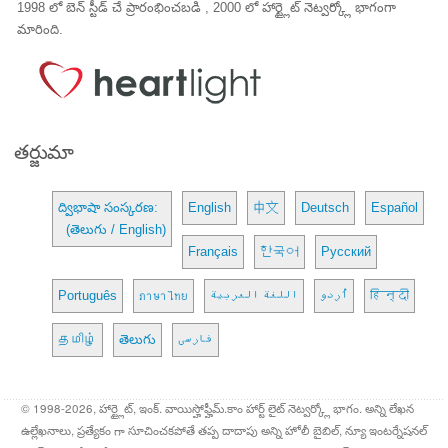
1998 లో బెన్ స్టీడ్ చే ప్రారంభించబడి , 2000 లో హార్ట్లైట్ నెట్వర్క్లో భాగంగా
మారింది.
తర్జుమా
ద్విభాషా సంస్కరణ:
English
中文
Deutsch
Español
(తెలుగు / English)
Français
한국어
Русский
Português
ภาษาไทย
اللغة العربية
اُردو
हिन्दी
தமிழ்
తెలుగు
فارسی
© 1998-2026, హార్ట్లైట్, ఇంక్. వాయిస్హోఫ్హీమ్.కాం హార్ట్ లైట్ నెట్వర్క్లో భాగం. అన్ని లేఖన
ఉల్లేఖనాలు, ప్రత్యేకం గా సూచించకపోతే తప్ప దాదాపు అన్ని హోలీ బైబిల్, న్యూ ఇంటర్నేషనల్