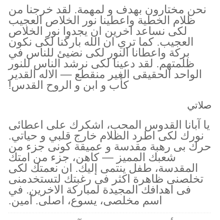
نحن مختارون بهدف و لمهمة. لقد خرجنا من
ظلام الخطية واعطينا نور الخلاص العجيب
لكى نساعد اخرين ان يجدوا نور الخلاص
العجيب. كما تري ان الله باركنا لكى نكون
بركة واعطانا النور لكى نضيئ للناس في
ظلمتهم. لقد دعينا لكى نرشد الناس للنور
الواحد الحقيقى الغير منقطع — الاله القدير
كأب و ابن و الروح القدس!
صلاتي
يا آبانا القدوس المحب، اشكرك على اعطائى
نورك لكى اطرد الظلام خارج قلبي و حياتي.
حرك بى رهبة مقدسة و عميقة كونى جزء من
شعبك المميز — كاهن، جزء من امتك
المقدسة، طفل ينتمى إليك. ان نعمتك لكى
تخلصنى ظاهرة اكثر فى رغبتك لتستخدمنى
فى اهدافك المجيدة لمباركة الاخرين. في
اسم مخلصى، يسوع، اصلى. آمين.