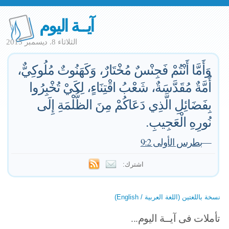
آيــة اليوم
الثلاثاء 8. ديسمبر 2015
وَأَمَّا أَنْتُمْ فَجِنْسٌ مُخْتَارٌ، وَكَهَنُوتٌ مُلُوكِيٌّ،
أُمَّةٌ مُقَدَّسَةٌ، شَعْبُ اقْتِنَاءٍ، لِكَيْ تُخْبِرُوا
بِفَضَائِلِ الَّذِي دَعَاكُمْ مِنَ الظُّلْمَةِ إِلَى
نُورِهِ الْعَجِيبِ.
—
بطرس الأولى 9:2
اشترك:
نسخة باللغتين (اللغة العربية / English)
تأملات فى آيــة اليوم...