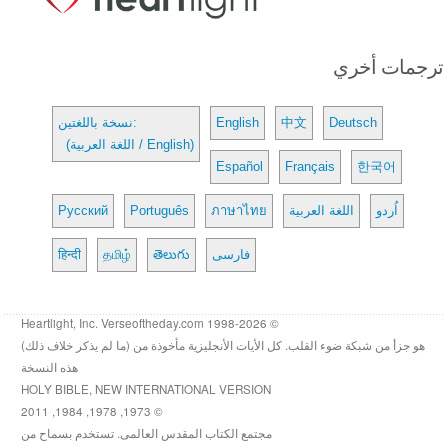
ترجمات أخري
Deutsch
中文
English
نسخة باللغتين:
(اللغة العربية / English)
Español
Français
한국어
اُردو
اللغة العربية
ภาษาไทย
Português
Русский
فارسی
తెలుగు
தமிழ்
हिन्दी
© 1998-2026 Heartlight, Inc. Verseoftheday.com
هو جزأ من شبكة ضوء القلب. كل الأيات الأنجليزية مأخوذة من (ما لم يذكر خلاف ذلك)
هذه النسخة
HOLY BIBLE, NEW INTERNATIONAL VERSION
© 1973, 1978, 1984, 2011
مجتمع الكتاب المقدس العالمى. تستخدم بسماح من