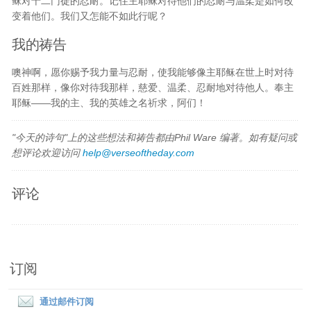
稣对十二门徒的忍耐。记住主耶稣对待他们的忍耐与温柔是如何改
变着他们。我们又怎能不如此行呢？
我的祷告
噢神啊，愿你赐予我力量与忍耐，使我能够像主耶稣在世上时对待
百姓那样，像你对待我那样，慈爱、温柔、忍耐地对待他人。奉主
耶稣——我的主、我的英雄之名祈求，阿们！
"今天的诗句"上的这些想法和祷告都由Phil Ware 编著。如有疑问或
想评论欢迎访问
help@verseoftheday.com
评论
订阅
通过邮件订阅