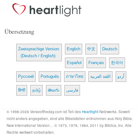
Übersetzung
Zweisprachige Version:
English
中文
Deutsch
(Deutsch / English)
Español
Français
한국어
Русский
Português
ภาษาไทย
اللغة العربية
اُردو
हिन्दी
தமிழ்
తెలుగు
فارسی
© 1998-2026 Verseoftheday.com ist Teil des
Heartlight
-Netzwerks. Soweit
nicht anders angegeben, sind alle Bibelstellen entnommen aus Holy Bible,
New International Version… © 1973, 1978, 1984, 2011 by Biblica, Inc. Alle
Rechte weltweit vorbehalten.