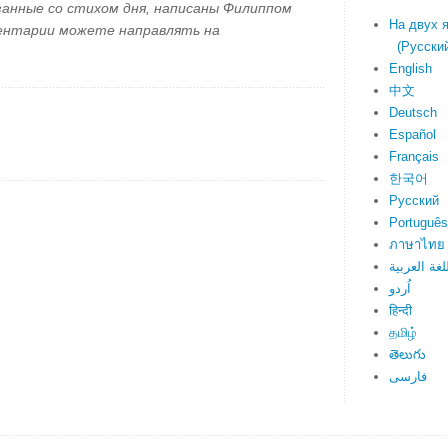
занные со стихом дня, написаны Филиппом
На двух 
ментарии можете направлять на
(Русский 
English
中文
Deutsch
Español
Français
한국어
Русский
Português
ภาษาไทย
لغة العربية
اُردو
हिन्दी
தமிழ்
తెలుగు
فارسی