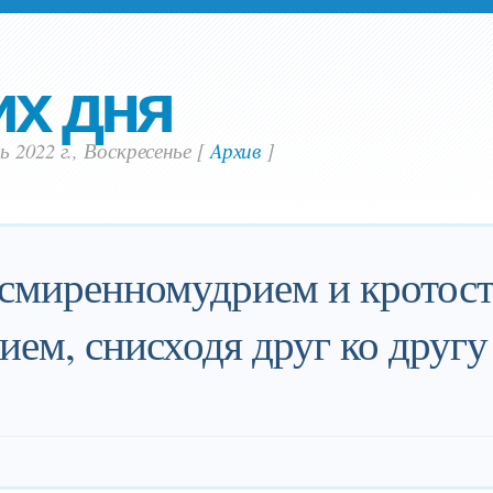
их дня
ь 2022 г., Воскресенье
[
Aрхив
]
м смиренномудрием и кротос
ием, снисходя друг ко другу