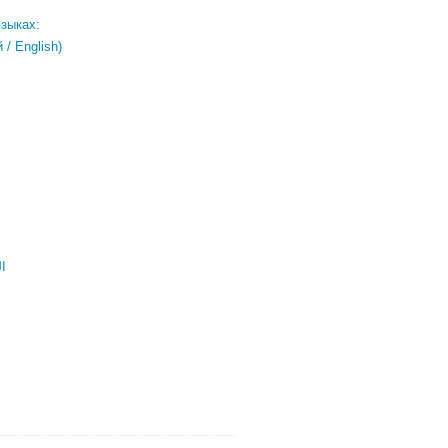
языках:
/ English)
ال