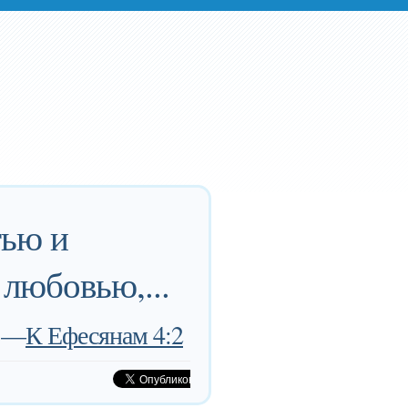
тью и
 любовью,...
—
К Ефесянам 4:2