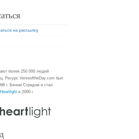
аться
аться на рассылку
тают более 250 000 людей
ц. Ресурс VerseoftheDay.com был
98 г. Беном Стридом и стал
Heartlight
в 2000 г.
д