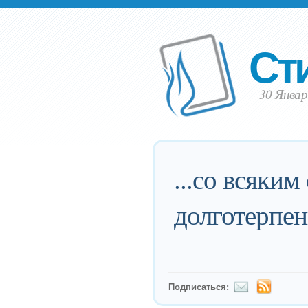
Ст
30 Январ
...со всяки
долготерпен
Подписаться: