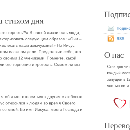
Подпис
 стихом дня
Подпис
 это терпеть?!» В нашей жизни есть люди,
рактеризовать следующим образом: «Они –
RSS
 извлекать наши жемчужины!» Но Иисус
О нас
этом сложном деле. Представьте себе, что
о своими 12 учениками. Помните, какой
и его терпение и кротость. Смеем ли мы
Стих дня чи
каждый меся
запущен в 19
частью сети
 чтоб я мог относиться к другим с любовью,
сус относился к людям во время Своего
 со мной. Во имя Иисуса, моего Господа и
Перево