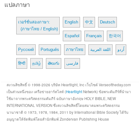
แปลภาษา
เวอร์ชั่นสองภาษา:
English
中文
Deutsch
(ภาษาไทย / English)
Español
Français
한국어
Русский
Português
ภาษาไทย
اللغة العربية
اُردو
हिन्दी
தமிழ்
తెలుగు
فارسی
สงวนลิขสิทธิ์ © 1998-2026 บริษัท Heartlight, Inc เว็บไซต์ Verseoftheday.com
เป็นส่วนหนึ่งของ เครือข่ายฮาร์ทไลท์ (
Heartlight
Network) ข้อพระคัมภีร์ที่นำมา
ใช้มาจากพระคริสตธรรมคัมภีร์ ฉบับภาษาอังกฤษ HOLY BIBLE, NEW
INTERNATIONAL VERSION ซึ่งสงวนลิขสิทธิ์โดยสมาคมพระคริสตธรรม
นานาชาติ © 1973, 1978, 1984, 2011 by International Bible Society ได้รับ
อนุญาตให้จัดพิมพ์โดยสำนักพิมพ์ Zondervan Publishing House