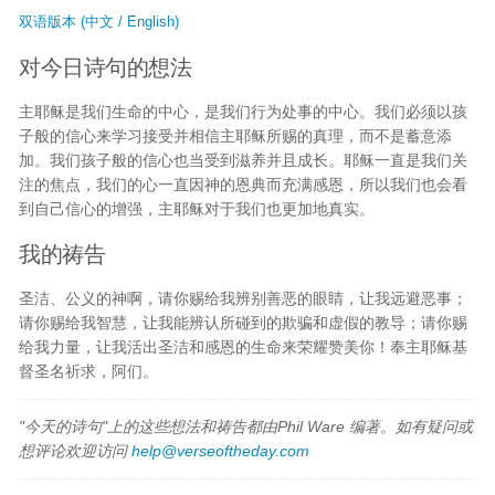
双语版本 (中文 / English)
对今日诗句的想法
主耶稣是我们生命的中心，是我们行为处事的中心。我们必须以孩
子般的信心来学习接受并相信主耶稣所赐的真理，而不是蓄意添
加。我们孩子般的信心也当受到滋养并且成长。耶稣一直是我们关
注的焦点，我们的心一直因神的恩典而充满感恩，所以我们也会看
到自己信心的增强，主耶稣对于我们也更加地真实。
我的祷告
圣洁、公义的神啊，请你赐给我辨别善恶的眼睛，让我远避恶事；
请你赐给我智慧，让我能辨认所碰到的欺骗和虚假的教导；请你赐
给我力量，让我活出圣洁和感恩的生命来荣耀赞美你！奉主耶稣基
督圣名祈求，阿们。
"今天的诗句"上的这些想法和祷告都由Phil Ware 编著。如有疑问或
想评论欢迎访问
help@verseoftheday.com