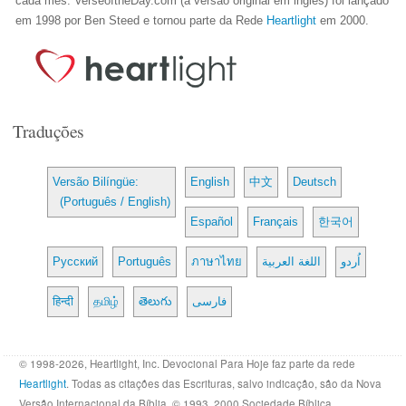
cada mês. VerseoftheDay.com (a versão original em inglês) foi lançado
em 1998 por Ben Steed e tornou parte da Rede
Heartlight
em 2000.
Traduções
Versão Bilíngüe:
English
中文
Deutsch
(Português / English)
Español
Français
한국어
Русский
Português
ภาษาไทย
اللغة العربية
اُردو
हिन्दी
தமிழ்
తెలుగు
فارسی
© 1998-2026, Heartlight, Inc. Devocional Para Hoje faz parte da rede
Heartlight
. Todas as citações das Escrituras, salvo indicação, são da Nova
Versão Internacional da Bíblia. © 1993, 2000 Sociedade Bíblica