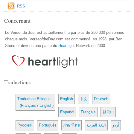
RSS
Concernant
Le Verset du Jour est actuellement lu par plus de 250,000 personnes
chaque mois. VerseoftheDay.com est commencé, en 1998, par Ben
Steed et devenu une partie du
Heartlight
Network en 2000.
Traductions
Traduction Bilingue:
English
中文
Deutsch
(Français / English)
Español
Français
한국어
Русский
Português
ภาษาไทย
اللغة العربية
اُردو