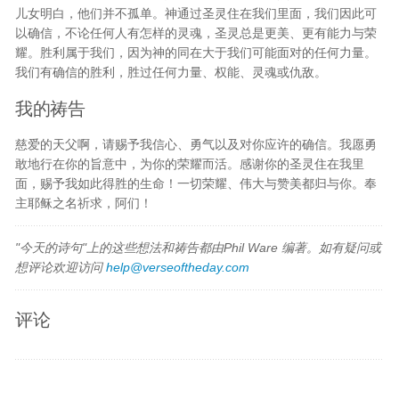
儿女明白，他们并不孤单。神通过圣灵住在我们里面，我们因此可
以确信，不论任何人有怎样的灵魂，圣灵总是更美、更有能力与荣
耀。胜利属于我们，因为神的同在大于我们可能面对的任何力量。
我们有确信的胜利，胜过任何力量、权能、灵魂或仇敌。
我的祷告
慈爱的天父啊，请赐予我信心、勇气以及对你应许的确信。我愿勇
敢地行在你的旨意中，为你的荣耀而活。感谢你的圣灵住在我里
面，赐予我如此得胜的生命！一切荣耀、伟大与赞美都归与你。奉
主耶稣之名祈求，阿们！
"今天的诗句"上的这些想法和祷告都由Phil Ware 编著。如有疑问或
想评论欢迎访问
help@verseoftheday.com
评论