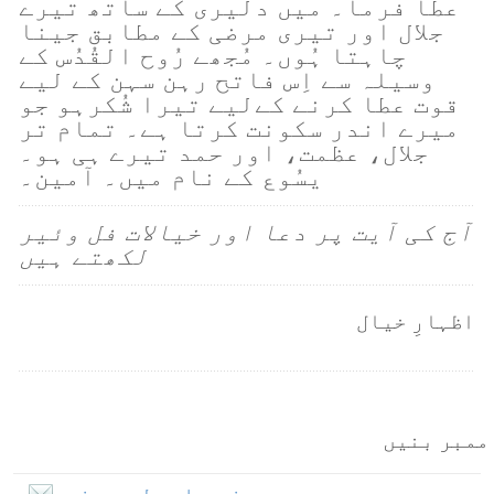
عطا فرما۔ میں دلیری کے ساتھ تیرے
جلال اور تیری مرضی کے مطابق جینا
چاہتا ہُوں۔ مُجھے رُوح القُدُس کے
وسیلہ سے اِس فاتح رہن سہن کے لیے
قوت عطا کرنے کےلیے تیرا شُکرہو جو
میرے اندر سکونت کرتا ہے۔ تمام تر
جلال، عظمت، اور حمد تیرے ہی ہو۔
یسُوع کے نام میں۔ آمین۔
آج کی آیت پر دعا اور خیالات فل وئیر
لکھتے ہیں
اظہارِ خیال
ممبر بنیں
بذریعہ ای۔میل ممبر بنیں