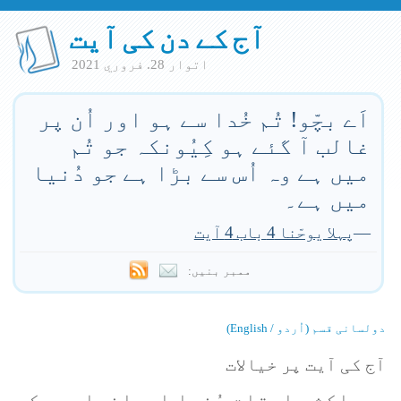
آج کے دن کی آیت
اتوار 28. فروري 2021
اَے بچّو! تُم خُدا سے ہو اور اُن پر
غالب آ گئے ہو کِیُونکہ جو تُم
میں ہے وہ اُس سے بڑا ہے جو دُنیا
میں ہے۔
—
پہلا یوحّنا 4 باب 4 آیت
ممبر بنیں:
دولسانی قسم (اُردو / English)
آج کی آیت پر خیالات
اکثر اوقات دُنیا ایمانداروں کے