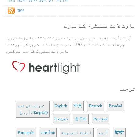
RSS
ہارٹ لائٹ منسٹری کے بارے
آج کی آیت موجودہ دور میں ہر مہنے میں ۲۵۰،۰۰۰ لوگ پڑھتے ہیں۔
ورس آف دا ڈے ڈاٹ کام ۱۹۹۸ میں بین سٹیڈ نے شروع کی اور۲۰۰۰
ہائی لائٹ نیٹورک کا حصہ بن گئی۔
ترجمہ
Español
Deutsch
中文
English
دولسانی قسم:
(اُردو / English)
Français
한국어
Русский
हिन्दी
اُردو
اللغة العربية
ภาษาไทย
Português