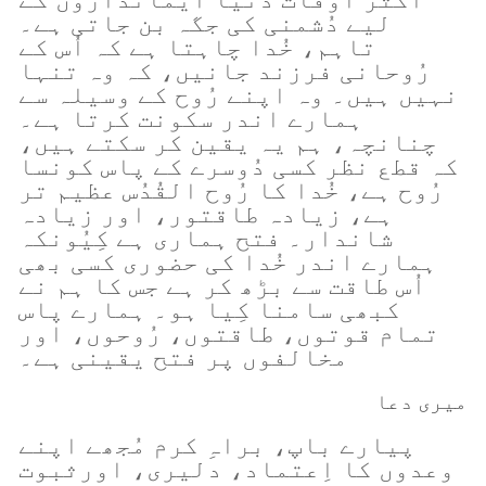
لیے دُشمنی کی جگہ بن جاتی ہے۔
تاہم، خُدا چاہتا ہے کہ اُس کے
رُوحانی فرزند جانیں، کہ وہ تنہا
نہیں ہیں۔ وہ اپنے رُوح کے وسیلہ سے
ہمارے اندر سکونت کرتا ہے۔
چنانچہ، ہم یہ یقین کر سکتے ہیں،
کہ قطع نظر کسی دُوسرے کے پاس کونسا
رُوح ہے، خُدا کا رُوح القُدُس عظیم تر
ہے، زیادہ طاقتور، اور زیادہ
شاندار۔ فتح ہماری ہے کِیُونکہ
ہمارے اندر خُدا کی حضوری کسی بھی
اُس طاقت سے بڑھ کر ہے جس کا ہم نے
کبھی سامنا کِیا ہو۔ ہمارے پاس
تمام قوتوں، طاقتوں، رُوحوں، اور
مخالفوں پر فتح یقینی ہے۔
میری دعا
پیارے باپ، براہِ کرم مُجھے اپنے
وعدوں کا اِعتماد، دلیری، اورثبوت