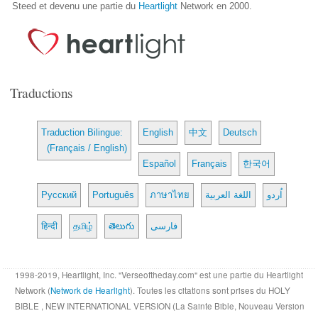
Steed et devenu une partie du
Heartlight
Network en 2000.
Traductions
Traduction Bilingue:
English
中文
Deutsch
(Français / English)
Español
Français
한국어
Русский
Português
ภาษาไทย
اللغة العربية
اُردو
हिन्दी
தமிழ்
తెలుగు
فارسی
1998-2019, Heartlight, Inc. "Verseoftheday.com" est une partie du Heartlight
Network (
Network de Hearlight
). Toutes les citations sont prises du HOLY
BIBLE , NEW INTERNATIONAL VERSION (La Sainte Bible, Nouveau Version